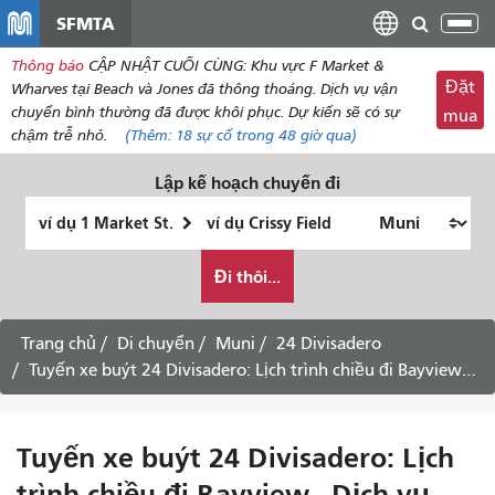
đến
SFMTA
Chu
nội
đổi
Thông báo
CẬP NHẬT CUỐI CÙNG: Khu vực F Market &
dung
điề
Đặt
Wharves tại Beach và Jones đã thông thoáng. Dịch vụ vận
hư
chuyển bình thường đã được khôi phục. Dự kiến ​​sẽ có sự
mua
chậm trễ nhỏ.
(Thêm:
18
sự cố trong 48 giờ qua)
Lập kế hoạch chuyến đi
Vị
Địa
trí
điểm
Tôi
bắt
kết
Đi thôi...
muốn
đầu
thúc
đi
du
Trang chủ
Di chuyển
Muni
24 Divisadero
lịch
Tuyến xe buýt 24 Divisadero: Lịch trình chiều đi Bayview - Dịch vụ ngày thứ Bảy
như
thế
nào
Tuyến xe buýt 24 Divisadero: Lịch
trình chiều đi Bayview - Dịch vụ