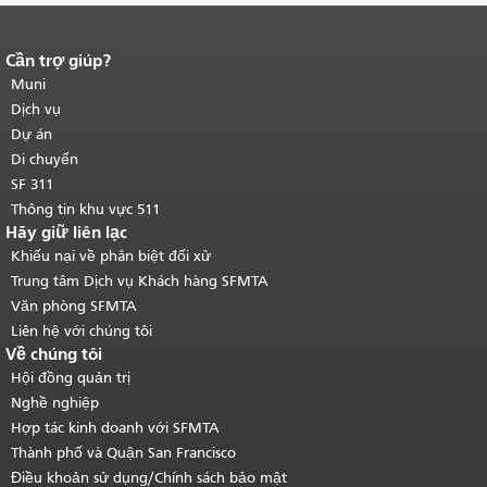
Cần trợ giúp?
Kết thúc nội dung trang.
Phần còn lại
của trang này được lặp lại trên mọi
Muni
trang.
Quay lại đầu trang nội dung
Dịch vụ
chính
.
Dự án
Di chuyển
SF 311
Thông tin khu vực 511
Hãy giữ liên lạc
Khiếu nại về phân biệt đối xử
Trung tâm Dịch vụ Khách hàng SFMTA
Văn phòng SFMTA
Liên hệ với chúng tôi
Về chúng tôi
Hội đồng quản trị
Nghề nghiệp
Hợp tác kinh doanh với SFMTA
Thành phố và Quận San Francisco
Điều khoản sử dụng/Chính sách bảo mật