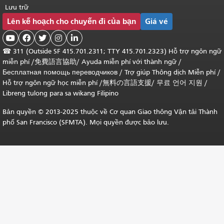
Lưu trữ
Lên kế hoạch cho chuyến đi của bạn
Giá vé





☎
311 (Outside SF 415.701.2311; TTY 415.701.2323) Hỗ trợ ngôn ngữ
miễn phí /
免費語言協助
/
Ayuda miễn phí với thành ngữ
/
Бесплатная помощь переводчиков
/
Trợ giúp Thông dịch Miễn phí
/
Hỗ trợ ngôn ngữ học
miễn phí
/
無料の言語支援
/
무료 언어 지원
/
Libreng tulong para sa wikang Filipino
Bản quyền © 2013-2025 thuộc về Cơ quan Giao thông Vận tải Thành
phố San Francisco (SFMTA). Mọi quyền được bảo lưu.