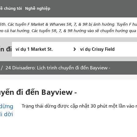
đến
ề chúng tôi
Nghề nghiệp
nội
dung
th. Các tuyến F Market & Wharves 5R, 7, & 9R bị ảnh hưởng. Tuyến F hướ
 cả hai hướng. Các tuyến 5R, 7, & 9R hướng vào sẽ chuyển hướng qua 5t
Vị
Địa
n đi
Tôi
trí
điểm
muốn
bắt
kết
đi
đầu
thúc
24 Divisadero: Lịch trình chuyến đi đến Bayview -
du
lịch
như
huyến đi đến Bayview -
thế
nào
dừng
Trạng thái dừng được cập nhật 30 phút một lần vào 
di dời