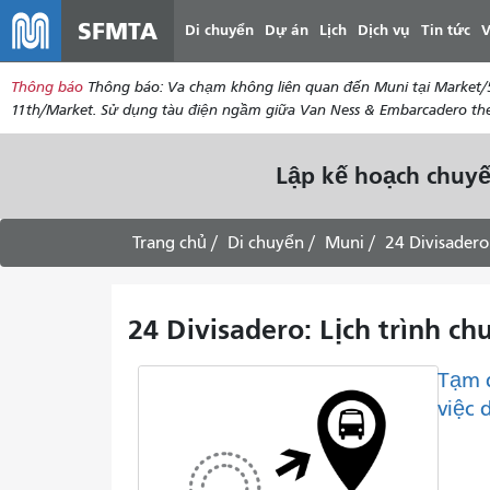
SFMTA
Di chuyển
Dự án
Lịch
Dịch vụ
Tin tức
V
Thông báo
Thông báo: Va chạm không liên quan đến Muni tại Market/5
11th/Market. Sử dụng tàu điện ngầm giữa Van Ness & Embarcadero theo
Lập kế hoạch chuyế
Trang chủ
Di chuyển
Muni
24 Divisadero
24 Divisadero: Lịch trình c
Tạm 
việc 