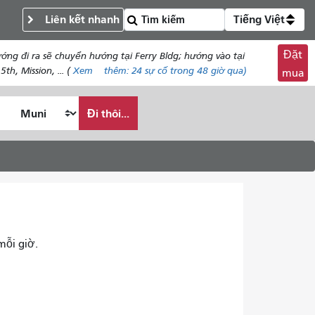
Liên kết nhanh
Tiếng Việt
Đặt
ng đi ra sẽ chuyển hướng tại Ferry Bldg; hướng vào tại
h, Mission, ... (
Xem
thêm:
24
sự cố trong 48 giờ qua)
mua
Đi thôi...
mỗi giờ.