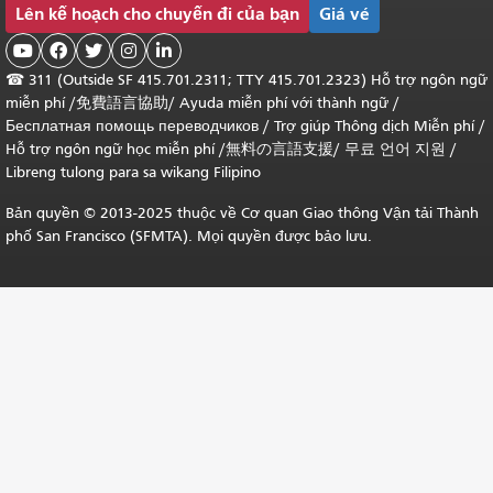
Lên kế hoạch cho chuyến đi của bạn
Giá vé





☎
311 (Outside SF 415.701.2311; TTY 415.701.2323) Hỗ trợ ngôn ngữ
miễn phí /
免費語言協助
/
Ayuda miễn phí với thành ngữ
/
Бесплатная помощь переводчиков
/
Trợ giúp Thông dịch Miễn phí
/
Hỗ trợ ngôn ngữ học
miễn phí
/
無料の言語支援
/
무료 언어 지원
/
Libreng tulong para sa wikang Filipino
Bản quyền © 2013-2025 thuộc về Cơ quan Giao thông Vận tải Thành
phố San Francisco (SFMTA). Mọi quyền được bảo lưu.