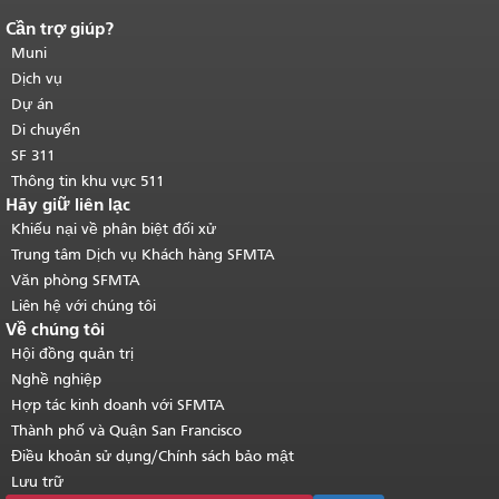
Cần trợ giúp?
Kết thúc nội dung trang.
Phần còn lại
của trang này được lặp lại trên mọi
Muni
trang.
Quay lại đầu trang nội dung
Dịch vụ
chính
.
Dự án
Di chuyển
SF 311
Thông tin khu vực 511
Hãy giữ liên lạc
Khiếu nại về phân biệt đối xử
Trung tâm Dịch vụ Khách hàng SFMTA
Văn phòng SFMTA
Liên hệ với chúng tôi
Về chúng tôi
Hội đồng quản trị
Nghề nghiệp
Hợp tác kinh doanh với SFMTA
Thành phố và Quận San Francisco
Điều khoản sử dụng/Chính sách bảo mật
Lưu trữ