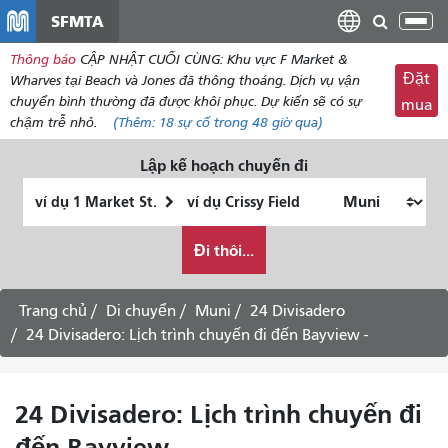
đến
SFMTA
Chu
nội
đổi
Thông báo
CẬP NHẬT CUỐI CÙNG: Khu vực F Market &
dung
điề
Đặt
Wharves tại Beach và Jones đã thông thoáng. Dịch vụ vận
hư
chuyển bình thường đã được khôi phục. Dự kiến ​​sẽ có sự
mua
chậm trễ nhỏ.
(Thêm:
18
sự cố trong 48 giờ qua)
Lập kế hoạch chuyến đi
Vị
Địa
trí
điểm
Tôi
bắt
kết
Đi thôi...
muốn
đầu
thúc
đi
du
Trang chủ
Di chuyển
Muni
24 Divisadero
lịch
24 Divisadero: Lịch trình chuyến đi đến Bayview -
như
thế
nào
24 Divisadero: Lịch trình chuyến đi
đến Bayview -