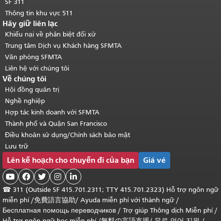
SF 311
Thông tin khu vực 511
Hãy giữ liên lạc
Khiếu nại về phân biệt đối xử
Trung tâm Dịch vụ Khách hàng SFMTA
Văn phòng SFMTA
Liên hệ với chúng tôi
Về chúng tôi
Hội đồng quản trị
Nghề nghiệp
Hợp tác kinh doanh với SFMTA
Thành phố và Quận San Francisco
Điều khoản sử dụng/Chính sách bảo mật
Lưu trữ
Lên kế hoạch cho chuyến đi của bạn
Giá vé





☎
311 (Outside SF 415.701.2311; TTY 415.701.2323) Hỗ trợ ngôn ngữ
miễn phí /
免費語言協助
/
Ayuda miễn phí với thành ngữ
/
Бесплатная помощь переводчиков
/
Trợ giúp Thông dịch Miễn phí
/
Hỗ trợ ngôn ngữ học
miễn phí
/
無料の言語支援
/
무료 언어 지원
/