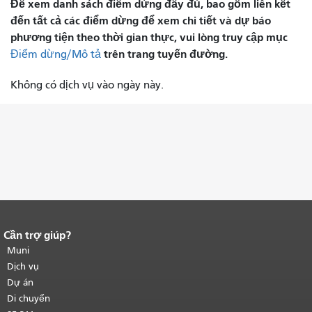
Để xem danh sách điểm dừng đầy đủ, bao gồm liên kết
đến tất cả các điểm dừng để xem chi tiết và dự báo
phương tiện theo thời gian thực, vui lòng truy cập mục
trên trang tuyến đường.
Điểm dừng/Mô tả
Không có dịch vụ vào ngày này.
Cần trợ giúp?
Kết thúc nội dung trang.
Phần còn lại
của trang này được lặp lại trên mọi
Muni
trang.
Quay lại đầu trang nội dung
Dịch vụ
chính
.
Dự án
Di chuyển