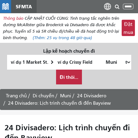
đến
SFMTA
Chu
nội
đổi
Thông báo
CẬP NHẬT CUỐI CÙNG: Tình trạng tắc nghẽn trên
dung
điề
Đặt
đường McAllister giữa Broderick và Divisadero đã được khắc
hư
phục. Tuyến số 5 và 5R chiều đi/chiều về đã hoạt động trở lại
mua
bình thường.
(Thêm:
25 vụ
trong 48 giờ qua)
Lập kế hoạch chuyến đi
Vị
Địa
trí
điểm
Tôi
bắt
kết
Đi thôi...
muốn
đầu
thúc
đi
du
Trang chủ
Di chuyển
Muni
24 Divisadero
lịch
24 Divisadero: Lịch trình chuyến đi đến Bayview
như
thế
nào
24 Divisadero: Lịch trình chuyến đi
đến Bayview