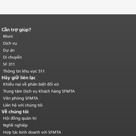
Cần trợ giúp?
Kết thúc nội dung trang.
Phần còn lại
của trang này được lặp lại trên mọi
Muni
trang.
Quay lại đầu trang nội dung
Dịch vụ
chính
.
Dự án
Di chuyển
SF 311
Thông tin khu vực 511
Hãy giữ liên lạc
Khiếu nại về phân biệt đối xử
Trung tâm Dịch vụ Khách hàng SFMTA
Văn phòng SFMTA
Liên hệ với chúng tôi
Về chúng tôi
Hội đồng quản trị
Nghề nghiệp
Hợp tác kinh doanh với SFMTA