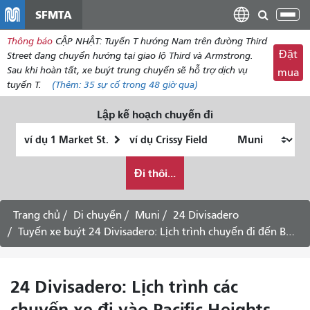
đến
SFMTA
Chu
nội
đổi
Thông báo
CẬP NHẬT: Tuyến T hướng Nam trên đường Third
dung
điề
Đặt
Street đang chuyển hướng tại giao lộ Third và Armstrong.
hư
Sau khi hoàn tất, xe buýt trung chuyển sẽ hỗ trợ dịch vụ
mua
tuyến T.
(Thêm:
35
sự cố trong 48 giờ qua)
Lập kế hoạch chuyến đi
Vị
Địa
trí
điểm
Tôi
bắt
kết
Đi thôi...
muốn
đầu
thúc
đi
du
Trang chủ
Di chuyển
Muni
24 Divisadero
lịch
Tuyến xe buýt 24 Divisadero: Lịch trình chuyến đi đến Bayview - Ngày 14 tháng 8 năm 2026
như
thế
nào
24 Divisadero: Lịch trình các
chuyến xe đi vào Pacific Heights -