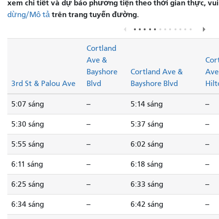
xem chi tiết và dự báo phương tiện theo thời gian thực, vu
trên trang tuyến đường.
dừng/Mô tả
Cortland
Ave &
Cor
Bayshore
Cortland Ave &
Ave
3rd St & Palou Ave
Blvd
Bayshore Blvd
Hilt
5:07 sáng
--
5:14 sáng
--
5:30 sáng
--
5:37 sáng
--
5:55 sáng
--
6:02 sáng
--
6:11 sáng
--
6:18 sáng
--
6:25 sáng
--
6:33 sáng
--
6:34 sáng
--
6:42 sáng
--