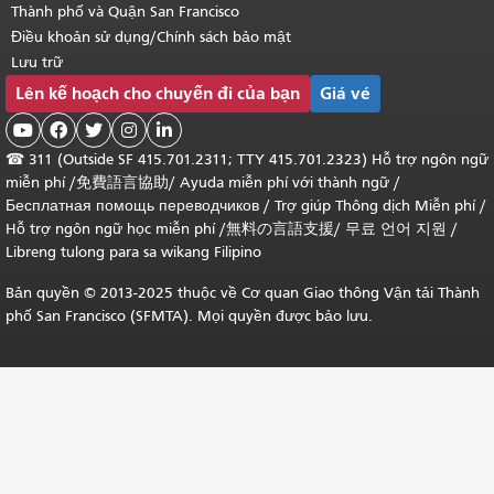
Thành phố và Quận San Francisco
Điều khoản sử dụng/Chính sách bảo mật
Lưu trữ
Lên kế hoạch cho chuyến đi của bạn
Giá vé





☎
311 (Outside SF 415.701.2311; TTY 415.701.2323) Hỗ trợ ngôn ngữ
miễn phí /
免費語言協助
/
Ayuda miễn phí với thành ngữ
/
Бесплатная помощь переводчиков
/
Trợ giúp Thông dịch Miễn phí
/
Hỗ trợ ngôn ngữ học
miễn phí
/
無料の言語支援
/
무료 언어 지원
/
Libreng tulong para sa wikang Filipino
Bản quyền © 2013-2025 thuộc về Cơ quan Giao thông Vận tải Thành
phố San Francisco (SFMTA). Mọi quyền được bảo lưu.