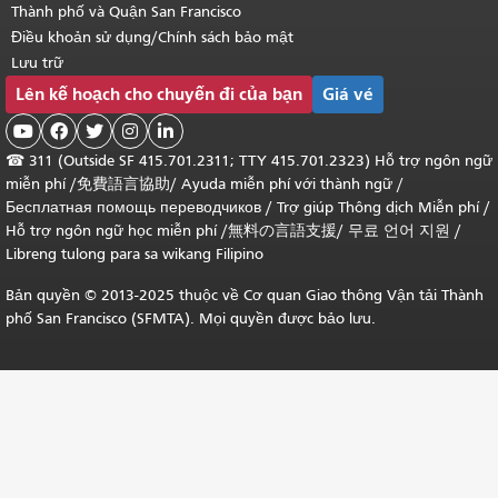
Thành phố và Quận San Francisco
Điều khoản sử dụng/Chính sách bảo mật
Lưu trữ
Lên kế hoạch cho chuyến đi của bạn
Giá vé





☎
311 (Outside SF 415.701.2311; TTY 415.701.2323) Hỗ trợ ngôn ngữ
miễn phí /
免費語言協助
/
Ayuda miễn phí với thành ngữ
/
Бесплатная помощь переводчиков
/
Trợ giúp Thông dịch Miễn phí
/
Hỗ trợ ngôn ngữ học
miễn phí
/
無料の言語支援
/
무료 언어 지원
/
Libreng tulong para sa wikang Filipino
Bản quyền © 2013-2025 thuộc về Cơ quan Giao thông Vận tải Thành
phố San Francisco (SFMTA). Mọi quyền được bảo lưu.