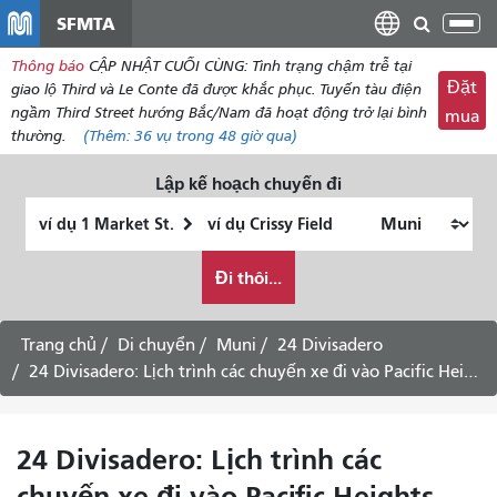
đến
SFMTA
Chu
nội
đổi
Thông báo
CẬP NHẬT CUỐI CÙNG: Tình trạng chậm trễ tại
dung
điề
Đặt
giao lộ Third và Le Conte đã được khắc phục. Tuyến tàu điện
hư
ngầm Third Street hướng Bắc/Nam đã hoạt động trở lại bình
mua
thường.
(Thêm:
36 vụ
trong 48 giờ qua)
Lập kế hoạch chuyến đi
Vị
Địa
trí
điểm
Tôi
bắt
kết
Đi thôi...
muốn
đầu
thúc
đi
du
Trang chủ
Di chuyển
Muni
24 Divisadero
lịch
24 Divisadero: Lịch trình các chuyến xe đi vào Pacific Heights -
như
thế
nào
24 Divisadero: Lịch trình các
chuyến xe đi vào Pacific Heights -