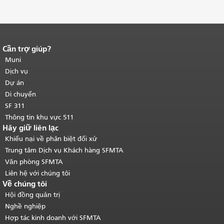
Cần trợ giúp?
Kết thúc nội dung trang.
Phần còn lại
của trang này được lặp lại trên mọi
Muni
trang.
Quay lại đầu trang nội dung
Dịch vụ
chính
.
Dự án
Di chuyển
SF 311
Thông tin khu vực 511
Hãy giữ liên lạc
Khiếu nại về phân biệt đối xử
Trung tâm Dịch vụ Khách hàng SFMTA
Văn phòng SFMTA
Liên hệ với chúng tôi
Về chúng tôi
Hội đồng quản trị
Nghề nghiệp
Hợp tác kinh doanh với SFMTA