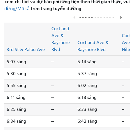
xem chi tiết và dự báo phương tiện theo thời gian thực, vu
trên trang tuyến đường.
dừng/Mô tả
Cortland
Ave &
Cor
Bayshore
Cortland Ave &
Ave
3rd St & Palou Ave
Blvd
Bayshore Blvd
Hilt
5:07 sáng
--
5:14 sáng
--
5:30 sáng
--
5:37 sáng
--
5:55 sáng
--
6:02 sáng
--
6:11 sáng
--
6:18 sáng
--
6:25 sáng
--
6:33 sáng
--
6:34 sáng
--
6:42 sáng
--