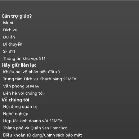
Cần trợ giúp?
Kết thúc nội dung trang.
Phần còn lại
của trang này được lặp lại trên mọi
Muni
trang.
Quay lại đầu trang nội dung
Dịch vụ
chính
.
Dự án
Di chuyển
SF 311
Thông tin khu vực 511
Hãy giữ liên lạc
Khiếu nại về phân biệt đối xử
Trung tâm Dịch vụ Khách hàng SFMTA
Văn phòng SFMTA
Liên hệ với chúng tôi
Về chúng tôi
Hội đồng quản trị
Nghề nghiệp
Hợp tác kinh doanh với SFMTA
Thành phố và Quận San Francisco
Điều khoản sử dụng/Chính sách bảo mật