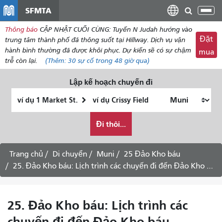
đến
SFMTA
Chu
nội
đổi
Thông báo
CẬP NHẬT CUỐI CÙNG: Tuyến N Judah hướng vào
dung
điề
Đặt
trung tâm thành phố đã thông suốt tại Hillway. Dịch vụ vận
hư
hành bình thường đã được khôi phục. Dự kiến ​​sẽ có sự chậm
mua
trễ còn lại.
(Thêm:
30
sự cố trong 48 giờ qua)
Lập kế hoạch chuyến đi
Vị
Địa
trí
điểm
Tôi
bắt
kết
Đi thôi...
muốn
đầu
thúc
đi
du
Trang chủ
Di chuyển
Muni
25 Đảo Kho báu
lịch
25. Đảo Kho báu: Lịch trình các chuyến đi đến Đảo Kho báu -
như
thế
nào
25. Đảo Kho báu: Lịch trình các
chuyến đi đến Đảo Kho báu -