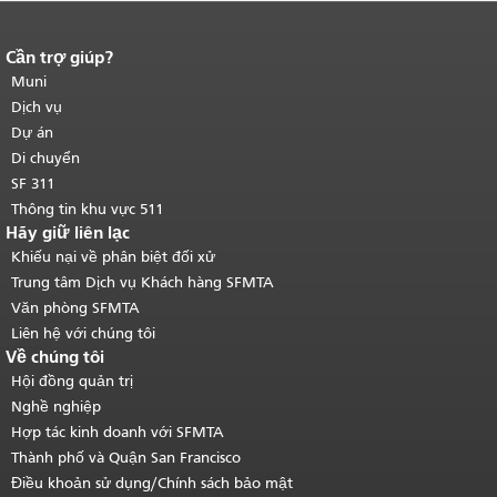
Cần trợ giúp?
Kết thúc nội dung trang.
Phần còn lại
của trang này được lặp lại trên mọi
Muni
trang.
Quay lại đầu trang nội dung
Dịch vụ
chính
.
Dự án
Di chuyển
SF 311
Thông tin khu vực 511
Hãy giữ liên lạc
Khiếu nại về phân biệt đối xử
Trung tâm Dịch vụ Khách hàng SFMTA
Văn phòng SFMTA
Liên hệ với chúng tôi
Về chúng tôi
Hội đồng quản trị
Nghề nghiệp
Hợp tác kinh doanh với SFMTA
Thành phố và Quận San Francisco
Điều khoản sử dụng/Chính sách bảo mật