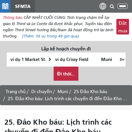
đến
SFMTA
Chu
nội
đổi
Thông báo
CẬP NHẬT CUỐI CÙNG: Tình trạng chậm trễ tại
dung
điề
Đặt
giao lộ Third và Le Conte đã được khắc phục. Tuyến tàu điện
hư
ngầm Third Street hướng Bắc/Nam đã hoạt động trở lại bình
mua
thường.
(Thêm:
36 vụ
trong 48 giờ qua)
Lập kế hoạch chuyến đi
Vị
Địa
trí
điểm
Tôi
bắt
kết
Đi thôi...
muốn
đầu
thúc
đi
du
Trang chủ
Di chuyển
Muni
25 Đảo Kho báu
lịch
25. Đảo Kho báu: Lịch trình các chuyến đi đến Đảo Kho báu -
như
thế
nào
25. Đảo Kho báu: Lịch trình các
chuyến đi đến Đảo Kho báu -