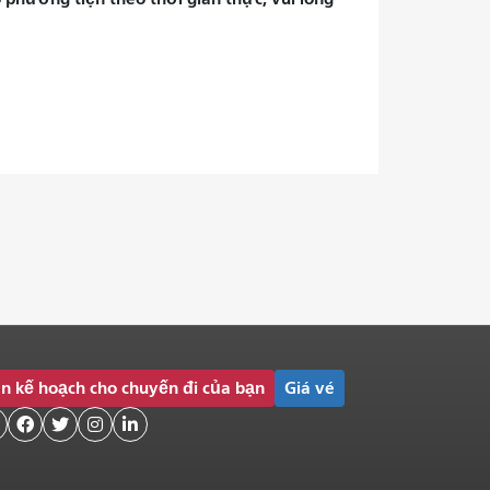
n kế hoạch cho chuyến đi của bạn
Giá vé



