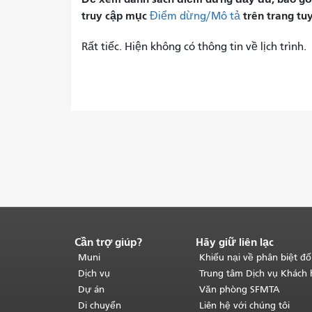
truy cập mục
trên trang tu
Điểm dừng/Mô tả
Rất tiếc. Hiện không có thông tin về lịch trình.
Cần trợ giúp?
Hãy giữ liên lạc
Kết
thúc
Muni
Khiếu nại về phân biệt đố
nội
Dịch vụ
Trung tâm Dịch vụ Khách
dung
Dự án
Văn phòng SFMTA
trang.
Phần
Di chuyển
Liên hệ với chúng tôi