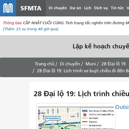
SFMTA
Di chuyển
Dự án
Lịch
Dịch vụ
Tin tức
V
Thông báo
CẬP NHẬT CUỐI CÙNG: Tình trạng tắc nghẽn trên đường McAll
(Thêm:
25 vụ
trong 48 giờ qua)
Lập kế hoạch chuyế
Trang chủ
Di chuyển
Muni
28 Đại lộ 19
28 Đại lộ 19: Lịch trình xe buýt chiều đi đến
28 Đại lộ 19: Lịch trình ch
Outsi