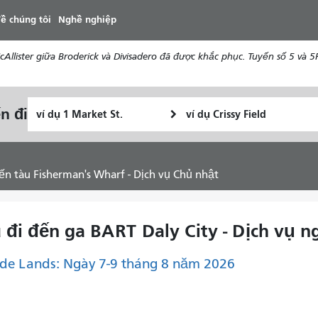
đến
ề chúng tôi
Nghề nghiệp
nội
dung
ister giữa Broderick và Divisadero đã được khắc phục. Tuyến số 5 và 5R 
Vị
Địa
n đi
Tôi
trí
điểm
muốn
bắt
kết
đi
đầu
thúc
du
 Bến tàu Fisherman's Wharf - Dịch vụ Chủ nhật
lịch
như
thế
iều đi đến ga BART Daly City - Dịch vụ
nào
de Lands: Ngày 7-9 tháng 8 năm 2026