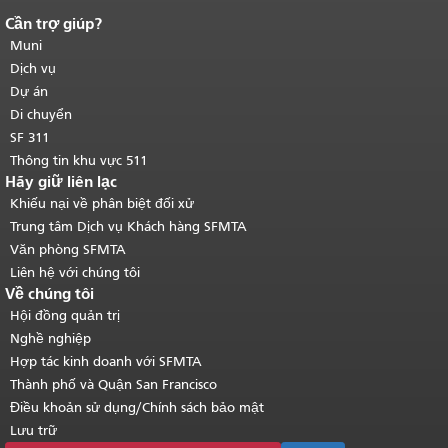
Cần trợ giúp?
Kết thúc nội dung trang.
Phần còn lại
của trang này được lặp lại trên mọi
Muni
trang.
Quay lại đầu trang nội dung
Dịch vụ
chính
.
Dự án
Di chuyển
SF 311
Thông tin khu vực 511
Hãy giữ liên lạc
Khiếu nại về phân biệt đối xử
Trung tâm Dịch vụ Khách hàng SFMTA
Văn phòng SFMTA
Liên hệ với chúng tôi
Về chúng tôi
Hội đồng quản trị
Nghề nghiệp
Hợp tác kinh doanh với SFMTA
Thành phố và Quận San Francisco
Điều khoản sử dụng/Chính sách bảo mật
Lưu trữ