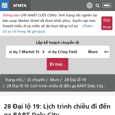
đến
SFMTA
Chu
nội
đổi
Thông báo
CẬP NHẬT CUỐI CÙNG: Tình trạng tắc nghẽn tại
dung
điề
Đặt
bàn xoay Market Street đã được khắc phục. Tuyến cáp treo
hư
Powell chiều đi và chiều về đã hoạt động trở lại.
(Thêm:
mua
32
sự cố trong 48 giờ qua)
Lập kế hoạch chuyến đi
Vị
Địa
trí
điểm
Tôi
bắt
kết
Đi thôi...
muốn
đầu
thúc
đi
du
Trang chủ
Di chuyển
Muni
28 Đại lộ 19
lịch
28 Đại lộ 19: Lịch trình chiều đi đến ga BART Daly City -
như
thế
nào
28 Đại lộ 19: Lịch trình chiều đi đến
ga BART Daly City -