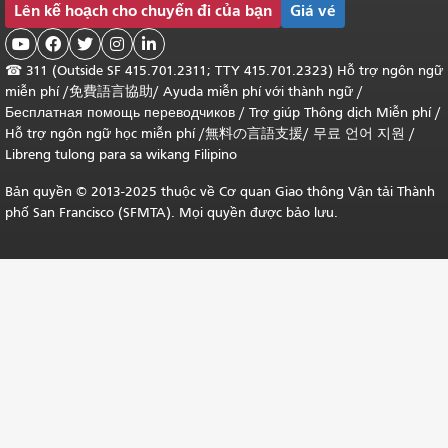
Lên kế hoạch cho chuyến đi của bạn
Giá vé





☎
311 (Outside SF 415.701.2311; TTY 415.701.2323) Hỗ trợ ngôn ngữ
miễn phí /
免費語言協助
/
Ayuda miễn phí với thành ngữ
/
Бесплатная помощь переводчиков
/
Trợ giúp Thông dịch Miễn phí
/
Hỗ trợ ngôn ngữ học
miễn phí
/
無料の言語支援
/
무료 언어 지원
/
Libreng tulong para sa wikang Filipino
Bản quyền © 2013-2025 thuộc về Cơ quan Giao thông Vận tải Thành
phố San Francisco (SFMTA). Mọi quyền được bảo lưu.