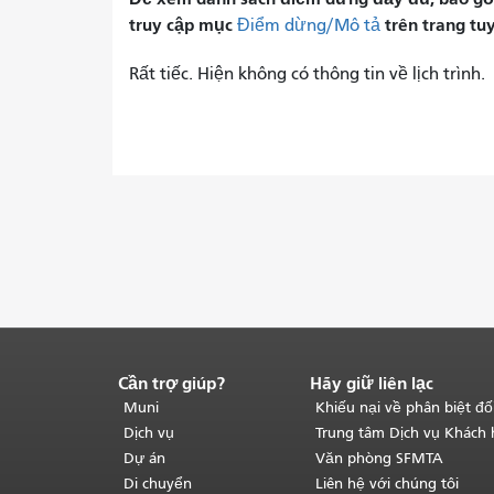
truy cập mục
trên trang tu
Điểm dừng/Mô tả
Rất tiếc. Hiện không có thông tin về lịch trình.
Cần trợ giúp?
Hãy giữ liên lạc
Kết
thúc
Muni
Khiếu nại về phân biệt đố
nội
Dịch vụ
Trung tâm Dịch vụ Khách
dung
Dự án
Văn phòng SFMTA
trang.
Phần
Di chuyển
Liên hệ với chúng tôi