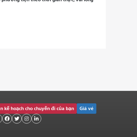
n kế hoạch cho chuyến đi của bạn
Giá vé



