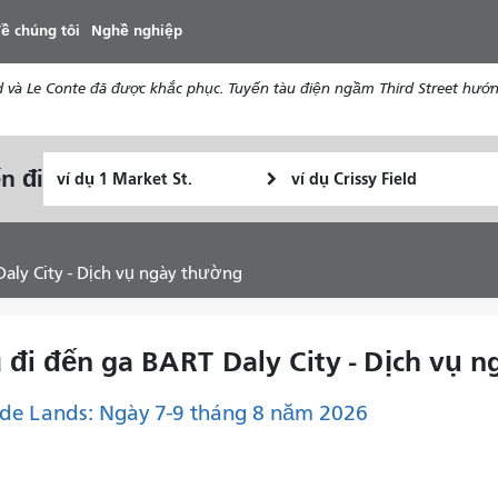
đến
ề chúng tôi
Nghề nghiệp
nội
dung
d và Le Conte đã được khắc phục. Tuyến tàu điện ngầm Third Street hướ
Vị
Địa
n đi
Tôi
trí
điểm
muốn
bắt
kết
đi
đầu
thúc
du
 Daly City - Dịch vụ ngày thường
lịch
như
thế
iều đi đến ga BART Daly City - Dịch vụ
nào
de Lands: Ngày 7-9 tháng 8 năm 2026