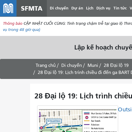
SFMTA
Di chuyển
Dự án
Lịch
Dịch vụ
Tin tức
V
Thông báo
CẬP NHẬT CUỐI CÙNG: Tình trạng chậm trễ tại giao lộ Thir
vụ
trong 48 giờ qua)
Lập kế hoạch chuyế
Trang chủ
Di chuyển
Muni
28 Đại lộ 19
28 Đại lộ 19: Lịch trình chiều đi đến ga BART
28 Đại lộ 19: Lịch trình ch
Outsi