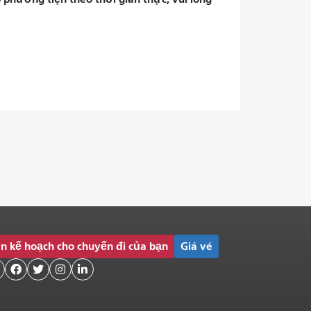
n kế hoạch cho chuyến đi của bạn
Giá vé



