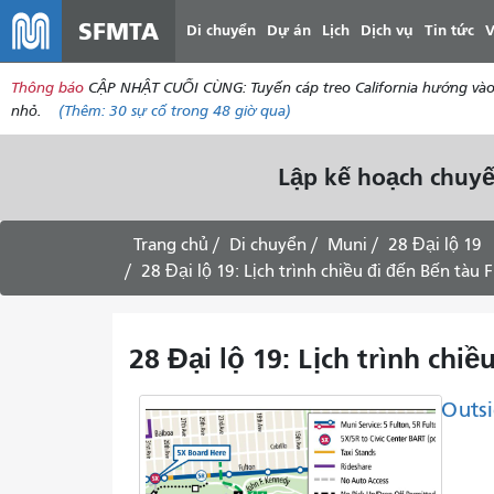
SFMTA
Di chuyển
Dự án
Lịch
Dịch vụ
Tin tức
V
Thông báo
CẬP NHẬT CUỐI CÙNG: Tuyến cáp treo California hướng vào tr
nhỏ.
(Thêm:
30
sự cố trong 48 giờ qua)
Lập kế hoạch chuyế
Trang chủ
Di chuyển
Muni
28 Đại lộ 19
28 Đại lộ 19: Lịch trình chiều đi đến Bến tàu
28 Đại lộ 19: Lịch trình ch
Outsi