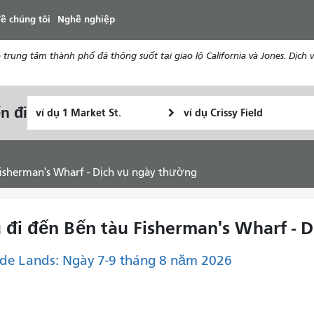
đến
ề chúng tôi
Nghề nghiệp
nội
dung
ung tâm thành phố đã thông suốt tại giao lộ California và Jones. Dịch vụ
Vị
Địa
n đi
Tôi
trí
điểm
muốn
bắt
kết
đi
đầu
thúc
du
 Fisherman's Wharf - Dịch vụ ngày thường
lịch
như
thế
iều đi đến Bến tàu Fisherman's Wharf -
nào
de Lands: Ngày 7-9 tháng 8 năm 2026