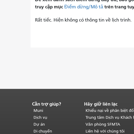
truy cập mục
trên trang tu
Điểm dừng/Mô tả
Rất tiếc. Hiện không có thông tin về lịch trình.
Cần trợ giúp?
Hãy giữ liên lạc
Kết
thúc
Muni
Khiếu nại về phân biệt đố
nội
Dịch vụ
Trung tâm Dịch vụ Khách
dung
Dự án
Văn phòng SFMTA
trang.
Phần
Di chuyển
Liên hệ với chúng tôi