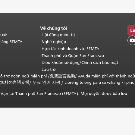
Về chúng tôi
Lê
i xử
Hội đồng quản trị

 hàng SFMTA
Nghề nghiệp
Hợp tác kinh doanh với SFMTA
Thành phố và Quận San Francisco
Điều khoản sử dụng/Chính sách bảo mật
Lưu trữ
ỗ trợ ngôn ngữ miễn phí /
免費語言協助
/
Ayuda miễn phí với thành ng
無料の言語支援
/
무료 언어 지원
/
Libreng tulong para sa wikang Filipino
Vận tải Thành phố San Francisco (SFMTA). Mọi quyền được bảo lưu.