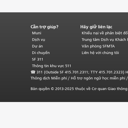
Cần trợ giúp?
Hãy giữ liên lạc
Kết
thúc
Muni
Khiếu nại về phân biệt đố
nội
Dịch vụ
Trung tâm Dịch vụ Khách
dung
Dự án
Văn phòng SFMTA
trang.
Phần
Di chuyển
Liên hệ với chúng tôi
còn
SF 311
lại
Thông tin khu vực 511
của
☎
311 (Outside SF 415.701.2311; TTY 415.701.2323) H
trang
Thông dịch Miễn phí
/ Hỗ trợ ngôn ngữ học
miễn phí
/
này
được
Bản quyền © 2013-2025 thuộc về Cơ quan Giao thông 
lặp
lại
trên
mọi
trang.
Quay