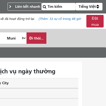
Liên kết nhanh
Tiếng Việt
Đặt
về đã hoạt động trở lại.
(Thêm:
32
sự cố trong 48 giờ
mua
Đi thôi...
 Dịch vụ ngày thường
 City