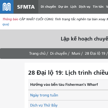
SFMTA
Di chuyển
Dự án
Lịch
Dịch vụ
Tin tức
V
Thông báo
CẬP NHẬT CUỐI CÙNG: Tình trạng tắc nghẽn tại bàn xoay Mar
qua)
Lập kế hoạch chuyế
Trang chủ
Di chuyển
Muni
28 Đại lộ 19
28 Đại lộ 19: Lịch trình ch
Hướng vào bến tàu Fisherman's Wharf
Ngày trong tuần
Dịch vụ Thứ Bảy