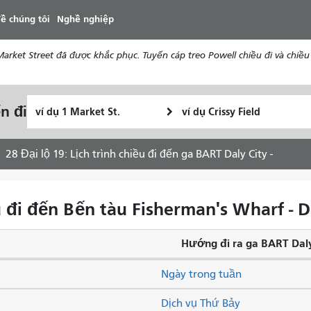
đến
ề chúng tôi
Nghề nghiệp
nội
dung
ket Street đã được khắc phục. Tuyến cáp treo Powell chiều đi và chiều 
Vị
Địa
n đi
Tôi
trí
điểm
muốn
bắt
kết
đi
đầu
thúc
28 Đại lộ 19: Lịch trình chiều đi đến ga BART Daly City -
du
lịch
như
iều đi đến Bến tàu Fisherman's Wharf -
thế
nào
Hướng đi ra ga BART Daly
Ngày trong tuần
Dịch vụ Thứ Bảy