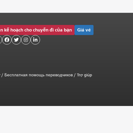
n kế hoạch cho chuyến đi của bạn
Giá vé




ữ
/
Бесплатная помощь переводчиков
/
Trợ giúp