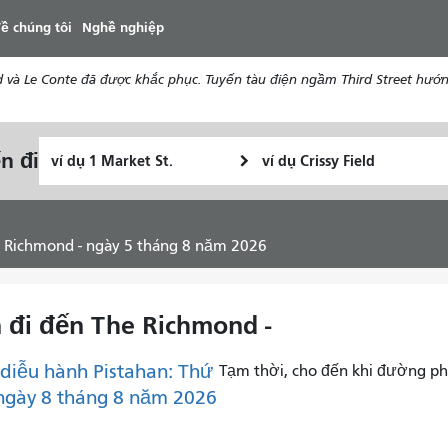
đến
ề chúng tôi
Nghề nghiệp
nội
dung
d và Le Conte đã được khắc phục. Tuyến tàu điện ngầm Third Street hướ
Vị
Địa
n đi
Tôi
trí
điểm
muốn
bắt
kết
đi
đầu
thúc
du
he Richmond - ngày 5 tháng 8 năm 2026
lịch
như
thế
n đi đến The Richmond -
nào
diễu hành Pistahan: Thứ
Tạm thời, cho đến khi đường ph
ngày 8 tháng 8 năm 2026