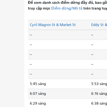
Để xem danh sách điểm dừng đầy đủ, bao gồm 
truy cập mục
trên trang tu
Điểm dừng/Mô tả
Cyril Magnin St & Market St
Eddy St 
--
--
--
--
--
--
--
--
--
--
5:45 sáng
5:53 sán
6:07 sáng
6:16 sáng
6:29 sáng
6:38 sán