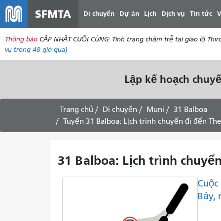
SFMTA
Di chuyển
Dự án
Lịch
Dịch vụ
Tin tức
V
Thông báo
CẬP NHẬT CUỐI CÙNG: Tình trạng chậm trễ tại giao lộ Thir
vụ
trong 48 giờ qua)
Lập kế hoạch chuyế
Trang chủ
Di chuyển
Muni
31 Balboa
Tuyến 31 Balboa: Lịch trình chuyến đi đến T
31 Balboa: Lịch trình chuyế
Cuộc 
Bảy, 