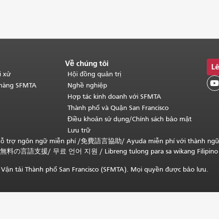
Về chúng tôi
Lê
i xử
Hội đồng quản trị

 hàng SFMTA
Nghề nghiệp
Hợp tác kinh doanh với SFMTA
Thành phố và Quận San Francisco
Điều khoản sử dụng/Chính sách bảo mật
Lưu trữ
ỗ trợ ngôn ngữ miễn phí /
免費語言協助
/
Ayuda miễn phí với thành ng
無料の言語支援
/
무료 언어 지원
/
Libreng tulong para sa wikang Filipino
Vận tải Thành phố San Francisco (SFMTA). Mọi quyền được bảo lưu.