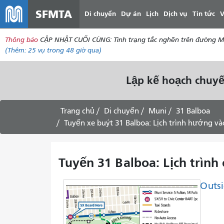
SFMTA
Di chuyển
Dự án
Lịch
Dịch vụ
Tin tức
V
Thông báo
CẬP NHẬT CUỐI CÙNG: Tình trạng tắc nghẽn trên đường McAll
(Thêm:
25 vụ
trong 48 giờ qua)
Lập kế hoạch chuyế
Trang chủ
Di chuyển
Muni
31 Balboa
Tuyến xe buýt 31 Balboa: Lịch trình hướng v
Tuyến 31 Balboa: Lịch trình
Outsi