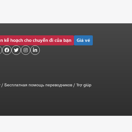
n kế hoạch cho chuyến đi của bạn
Giá vé




ữ
/
Бесплатная помощь переводчиков
/
Trợ giúp