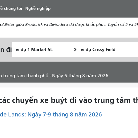
đến
ề chúng tôi
Nghề nghiệp
nội
dung
ister giữa Broderick và Divisadero đã được khắc phục. Tuyến số 5 và 5R 
Vị
Địa
n đi
Tôi
trí
điểm
muốn
bắt
kết
đi
đầu
thúc
du
ào trung tâm thành phố - Ngày 6 tháng 8 năm 2026
lịch
như
thế
 các chuyến xe buýt đi vào trung tâm 
nào
de Lands: Ngày 7-9 tháng 8 năm 2026