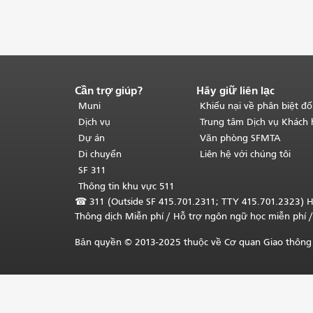
Cần trợ giúp?
Hãy giữ liên lạc
Kết
thúc
Muni
Khiếu nại về phân biệt đố
nội
Dịch vụ
Trung tâm Dịch vụ Khách
dung
Dự án
Văn phòng SFMTA
trang.
Phần
Di chuyển
Liên hệ với chúng tôi
còn
SF 311
lại
Thông tin khu vực 511
của
☎
311 (Outside SF 415.701.2311; TTY 415.701.2323) H
trang
Thông dịch Miễn phí
/ Hỗ trợ ngôn ngữ học
miễn phí
/
này
được
Bản quyền © 2013-2025 thuộc về Cơ quan Giao thông 
lặp
lại
trên
mọi
trang.