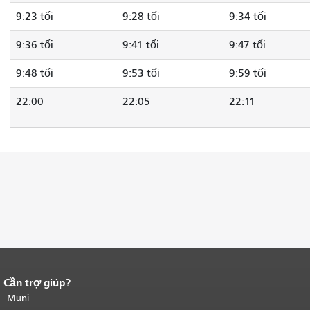
9:23 tối
9:28 tối
9:34 tối
9:36 tối
9:41 tối
9:47 tối
9:48 tối
9:53 tối
9:59 tối
22:00
22:05
22:11
Cần trợ giúp?
Kết thúc nội dung trang.
Phần còn lại
của trang này được lặp lại trên mọi
Muni