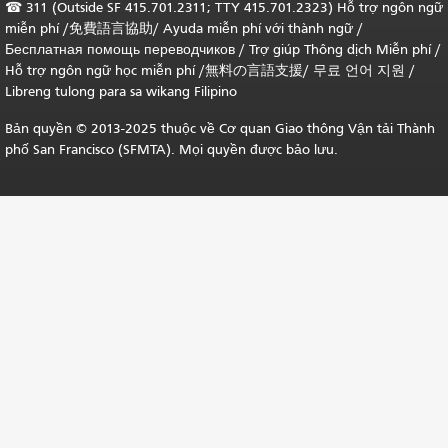
☎
311 (Outside SF 415.701.2311; TTY 415.701.2323) Hỗ trợ ngôn ngữ
miễn phí /
免費語言協助
/
Ayuda miễn phí với thành ngữ
/
Бесплатная помощь переводчиков
/
Trợ giúp Thông dịch Miễn phí
/
Hỗ trợ ngôn ngữ học
miễn phí
/
無料の言語支援
/
무료 언어 지원
/
Libreng tulong para sa wikang Filipino
Bản quyền © 2013-2025 thuộc về Cơ quan Giao thông Vận tải Thành
phố San Francisco (SFMTA). Mọi quyền được bảo lưu.