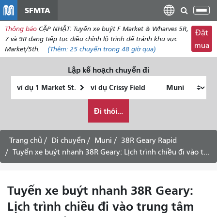
đến
SFMTA
Chu
nội
đổi
Thông báo
CẬP NHẬT: Tuyến xe buýt F Market & Wharves 5R,
dung
Đặt
điề
7 và 9R đang tiếp tục điều chỉnh lộ trình để tránh khu vực
mua
hư
Market/5th.
(Thêm:
25 chuyến
trong 48 giờ qua)
Lập kế hoạch chuyến đi
Vị
Địa
trí
điểm
Tôi
bắt
kết
Đi thôi...
muốn
đầu
thúc
đi
du
Trang chủ
Di chuyển
Muni
38R Geary Rapid
lịch
Tuyến xe buýt nhanh 38R Geary: Lịch trình chiều đi vào trung tâm thành phố -
như
thế
nào
Tuyến xe buýt nhanh 38R Geary:
Lịch trình chiều đi vào trung tâm