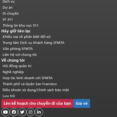
trang.
Quay lại đầu trang nội dung
Dịch vụ
chính
.
Dự án
Di chuyển
SF 311
Thông tin khu vực 511
Hãy giữ liên lạc
Khiếu nại về phân biệt đối xử
Trung tâm Dịch vụ Khách hàng SFMTA
Văn phòng SFMTA
Liên hệ với chúng tôi
Về chúng tôi
Hội đồng quản trị
Nghề nghiệp
Hợp tác kinh doanh với SFMTA
Thành phố và Quận San Francisco
Điều khoản sử dụng/Chính sách bảo mật
Lưu trữ
Lên kế hoạch cho chuyến đi của bạn
Giá vé




