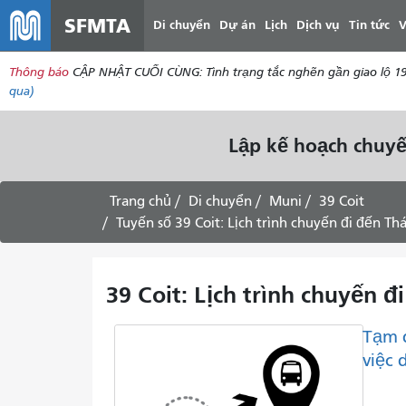
SFMTA
Di chuyển
Dự án
Lịch
Dịch vụ
Tin tức
V
Thông báo
CẬP NHẬT CUỐI CÙNG: Tình trạng tắc nghẽn gần giao lộ 19
qua)
Lập kế hoạch chuyế
Trang chủ
Di chuyển
Muni
39 Coit
Tuyến số 39 Coit: Lịch trình chuyến đi đến T
39 Coit: Lịch trình chuyến đ
Tạm 
việc 