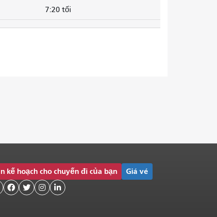
7:20 tối
n kế hoạch cho chuyến đi của bạn
Giá vé



