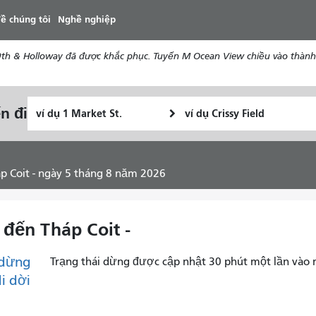
đến
ề chúng tôi
Nghề nghiệp
nội
dung
th & Holloway đã được khắc phục. Tuyến M Ocean View chiều vào thành 
Vị
Địa
n đi
Tôi
trí
điểm
muốn
bắt
kết
đi
đầu
thúc
du
háp Coit - ngày 5 tháng 8 năm 2026
lịch
như
thế
i đến Tháp Coit -
nào
dừng
Trạng thái dừng được cập nhật 30 phút một lần vào 
di dời