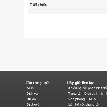
7:05 chiều
Cần trợ giúp?
Hãy giữ liên lạc
Kết
thúc
Muni
Khiếu nại về phân biệt đố
nội
Dịch vụ
Trung tâm Dịch vụ Khách
dung
Dự án
Văn phòng SFMTA
trang.
Phần
Di chuyển
Liên hệ với chúng tôi