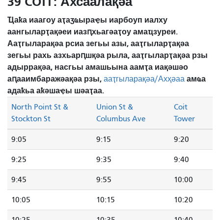
39 COIT: Ахсаалақәа
Ҵаҟа иаагоу аҭаӡҩыраҿы иарбоуп иалху
аангыларҭақәеи иазԥхьагәаҭоу амаҵзуреи.
Ааҭгыларақәа рсиа зегьы азы, ааҭгыларҭақәа
зегьы рахь азхьарԥшқәа рыла, ааҭгыларҭақәа рзы
адыррақәа, насгьы амашьына аамҭа иақәшәо ​​
аԥааимбаражәақәа рзы,
амҩа
ааҭгыларақәа/Ахҳәаа
адаҟьа аҟәшаҿы шәаҭаа.
North Point St &
Union St &
Coit
Stockton St
Columbus Ave
Tower
9:05
9:15
9:20
9:25
9:35
9:40
9:45
9:55
10:00
10:05
10:15
10:20