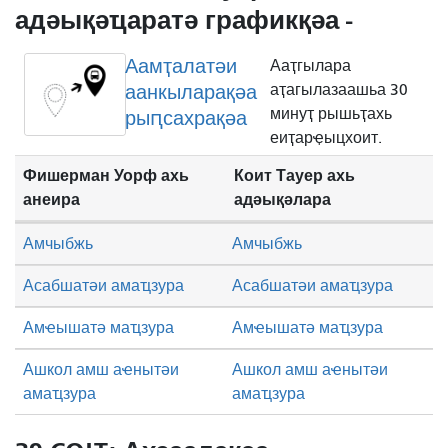
адәықәҵаратә графикқәа -
Аамҭалатәи
Ааҭгылара
аанкыларақәа
аҭагылазаашьа 30
минуҭ рышьҭахь
рыԥсахрақәа
еиҭарҿыцхоит.
Фишерман Уорф ахь
Коит Тауер ахь
анеира
адәықәлара
Амчыбжь
Амчыбжь
Асабшатәи амаҵзура
Асабшатәи амаҵзура
Амҽышатә маҵзура
Амҽышатә маҵзура
Ашкол амш аҽнытәи
Ашкол амш аҽнытәи
амаҵзура
амаҵзура