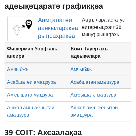
адәықәҵаратә графикқәа
Аамҭалатәи
Ааҭгылара астатус
аанкыларақәа
еиҭарҿыцхоит 30
минуҭ рышьҭахь.
рыԥсахрақәа
Фишерман Уорф ахь
Коит Тауер ахь
анеира
адәықәлара
Амчыбжь
Амчыбжь
Асабшатәи амаҵзура
Асабшатәи амаҵзура
Амҽышатә маҵзура
Амҽышатә маҵзура
Ашкол амш аҽнытәи
Ашкол амш аҽнытәи
амаҵзура
амаҵзура
39 COIT: Ахсаалақәа