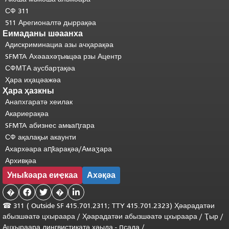
СФ 311
511 Арегионалтә дыррақәа
Еимаданы шәаанха
Адискриминациа азы ачҳарақәа
SFMTA Ахәаахәҭыҩцәа рзы Ацентр
СФМТА аусбарҭақәа
Ҳара иҳацәажәа
Ҳара ҳазкны
Анапхгаратә хеилак
Акариерақәа
SFMTA абизнес амҩаԥгара
СФ ақалақьи акаунти
Ахархәара аԥҟарақәа/Амаӡара
Архивқәа
Уныҟәара еиҿкаа
Ахәқәа
�


�

☎ 311 (
Outside
SF 415.701.2311; TTY 415.701.2323) Ҳәарадатәи
абызшәатә цхыраара
/
Ҳәарадатәи
абызшәатә
цхыраара
/
Ҭыр
/
Ацхыраара
лингвистикатә
хәыда
-
ԥсада
/