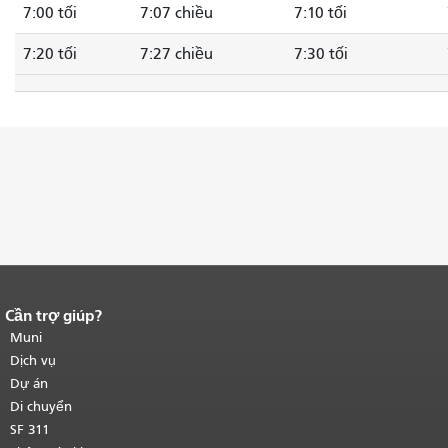
7:00 tối
7:07 chiều
7:10 tối
7:20 tối
7:27 chiều
7:30 tối
Cần trợ giúp?
Kết thúc nội dung trang.
Phần còn lại
của trang này được lặp lại trên mọi
Muni
trang.
Quay lại đầu trang nội dung
Dịch vụ
chính
.
Dự án
Di chuyển
SF 311