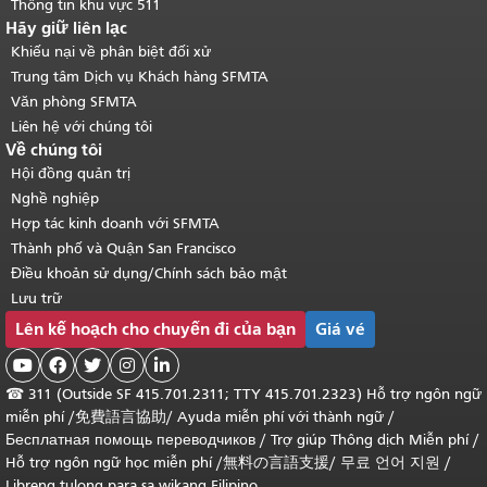
Thông tin khu vực 511
Hãy giữ liên lạc
Khiếu nại về phân biệt đối xử
Trung tâm Dịch vụ Khách hàng SFMTA
Văn phòng SFMTA
Liên hệ với chúng tôi
Về chúng tôi
Hội đồng quản trị
Nghề nghiệp
Hợp tác kinh doanh với SFMTA
Thành phố và Quận San Francisco
Điều khoản sử dụng/Chính sách bảo mật
Lưu trữ
Lên kế hoạch cho chuyến đi của bạn
Giá vé





☎
311 (Outside SF 415.701.2311; TTY 415.701.2323) Hỗ trợ ngôn ngữ
miễn phí /
免費語言協助
/
Ayuda miễn phí với thành ngữ
/
Бесплатная помощь переводчиков
/
Trợ giúp Thông dịch Miễn phí
/
Hỗ trợ ngôn ngữ học
miễn phí
/
無料の言語支援
/
무료 언어 지원
/
Libreng tulong para sa wikang Filipino