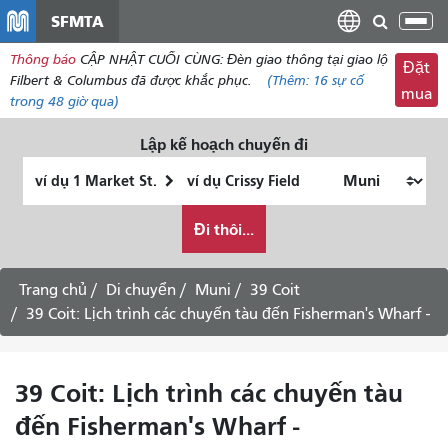
đến
SFMTA
Chu
nội
đổi
Thông báo
CẬP NHẬT CUỐI CÙNG: Đèn giao thông tại giao lộ
dung
Đặt
điề
Filbert & Columbus đã được khắc phục.
(Thêm:
16 sự
cố
mua
hư
trong 48 giờ qua)
Lập kế hoạch chuyến đi
Vị
Địa
trí
điểm
Tôi
bắt
kết
Đi thôi...
muốn
đầu
thúc
đi
du
Trang chủ
Di chuyển
Muni
39 Coit
lịch
39 Coit: Lịch trình các chuyến tàu đến Fisherman's Wharf -
như
thế
nào
39 Coit: Lịch trình các chuyến tàu
đến Fisherman's Wharf -