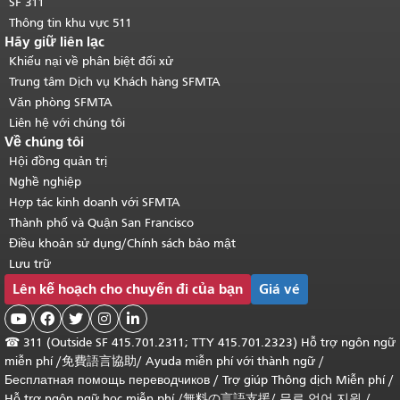
SF 311
Thông tin khu vực 511
Hãy giữ liên lạc
Khiếu nại về phân biệt đối xử
Trung tâm Dịch vụ Khách hàng SFMTA
Văn phòng SFMTA
Liên hệ với chúng tôi
Về chúng tôi
Hội đồng quản trị
Nghề nghiệp
Hợp tác kinh doanh với SFMTA
Thành phố và Quận San Francisco
Điều khoản sử dụng/Chính sách bảo mật
Lưu trữ
Lên kế hoạch cho chuyến đi của bạn
Giá vé





☎
311 (Outside SF 415.701.2311; TTY 415.701.2323) Hỗ trợ ngôn ngữ
miễn phí /
免費語言協助
/
Ayuda miễn phí với thành ngữ
/
Бесплатная помощь переводчиков
/
Trợ giúp Thông dịch Miễn phí
/
Hỗ trợ ngôn ngữ học
miễn phí
/
無料の言語支援
/
무료 언어 지원
/