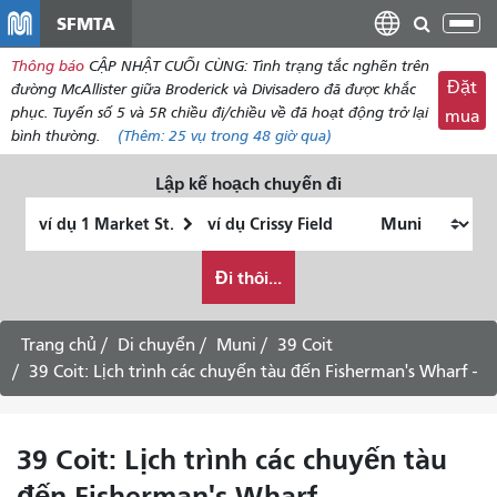
đến
SFMTA
Chu
nội
đổi
Thông báo
CẬP NHẬT CUỐI CÙNG: Tình trạng tắc nghẽn trên
dung
điề
Đặt
đường McAllister giữa Broderick và Divisadero đã được khắc
hư
phục. Tuyến số 5 và 5R chiều đi/chiều về đã hoạt động trở lại
mua
bình thường.
(Thêm:
25 vụ
trong 48 giờ qua)
Lập kế hoạch chuyến đi
Vị
Địa
trí
điểm
Tôi
bắt
kết
Đi thôi...
muốn
đầu
thúc
đi
du
Trang chủ
Di chuyển
Muni
39 Coit
lịch
39 Coit: Lịch trình các chuyến tàu đến Fisherman's Wharf -
như
thế
nào
39 Coit: Lịch trình các chuyến tàu
đến Fisherman's Wharf -