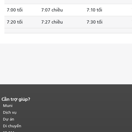
7:00 tối
7:07 chiều
7:10 tối
7:20 tối
7:27 chiều
7:30 tối
Cần trợ giúp?
Kết thúc nội dung trang.
Phần còn lại
của trang này được lặp lại trên mọi
Muni
trang.
Quay lại đầu trang nội dung
Dịch vụ
chính
.
Dự án
Di chuyển