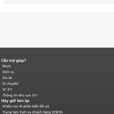
Cần trợ giúp?
Kết thúc nội dung trang.
Phần còn lại
của trang này được lặp lại trên mọi
Muni
trang.
Quay lại đầu trang nội dung
Dịch vụ
chính
.
Dự án
Di chuyển
SF 311
Thông tin khu vực 511
Hãy giữ liên lạc
Khiếu nại về phân biệt đối xử
Trung tâm Dịch vụ Khách hàng SFMTA