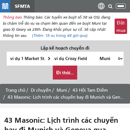
đến
SFMTA
Chu
nội
đổi
Thông báo
Thông báo: Các tuyến xe buýt số 38 và OSL đang
dung
điề
Đặt
bị chậm trễ do vụ va chạm liên quan đến xe buýt Muni tại
hư
giao lộ Geary và 28th. Đang khắc phục sự cố. Sẽ cập nhật
mua
thông tin sau.
(Thêm:
18 vụ
trong 48 giờ qua)
Lập kế hoạch chuyến đi
Vị
Địa
trí
điểm
Tôi
bắt
kết
Đi thôi...
muốn
đầu
thúc
đi
du
Trang chủ
Di chuyển
Muni
43 Hội Tam Điểm
lịch
43 Masonic: Lịch trình các chuyến bay đi Munich và Geneva qua Presidio
như
thế
nào
43 Masonic: Lịch trình các chuyến
bay đi Munich và Geneva qua