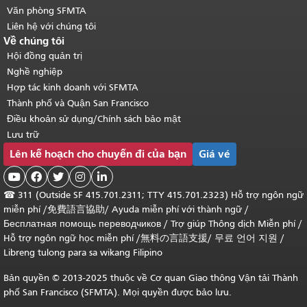
Văn phòng SFMTA
Liên hệ với chúng tôi
Về chúng tôi
Hội đồng quản trị
Nghề nghiệp
Hợp tác kinh doanh với SFMTA
Thành phố và Quận San Francisco
Điều khoản sử dụng/Chính sách bảo mật
Lưu trữ
Lên kế hoạch cho chuyến đi của bạn
Giá vé





☎
311 (Outside SF 415.701.2311; TTY 415.701.2323) Hỗ trợ ngôn ngữ
miễn phí /
免費語言協助
/
Ayuda miễn phí với thành ngữ
/
Бесплатная помощь переводчиков
/
Trợ giúp Thông dịch Miễn phí
/
Hỗ trợ ngôn ngữ học
miễn phí
/
無料の言語支援
/
무료 언어 지원
/
Libreng tulong para sa wikang Filipino
Bản quyền © 2013-2025 thuộc về Cơ quan Giao thông Vận tải Thành
phố San Francisco (SFMTA). Mọi quyền được bảo lưu.