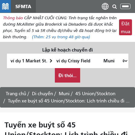
đến
SFMTA
Chu
nội
đổi
Thông báo
CẬP NHẬT CUỐI CÙNG: Tình trạng tắc nghẽn trên
dung
điề
Đặt
đường McAllister giữa Broderick và Divisadero đã được khắc
hư
phục. Tuyến số 5 và 5R chiều đi/chiều về đã hoạt động trở lại
mua
bình thường.
(Thêm:
25 vụ
trong 48 giờ qua)
Lập kế hoạch chuyến đi
Vị
Địa
trí
điểm
Tôi
bắt
kết
Đi thôi...
muốn
đầu
thúc
đi
du
Trang chủ
Di chuyển
Muni
45 Union/Stockton
lịch
Tuyến xe buýt số 45 Union/Stockton: Lịch trình chiều đi đến The Marina qua trung tâm thành phố.
như
thế
nào
Tuyến xe buýt số 45
Union/Stockton: Lịch trình chiều đi