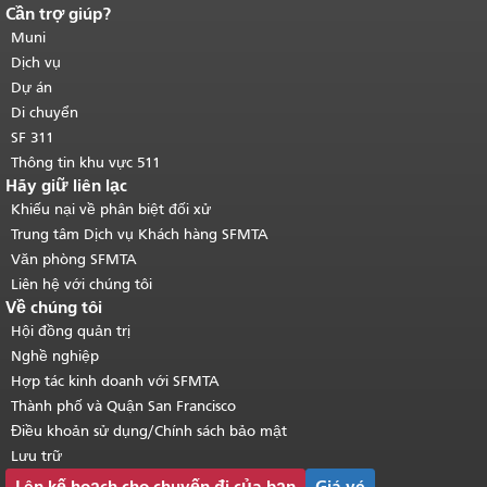
Cần trợ giúp?
Kết thúc nội dung trang.
Phần còn lại
của trang này được lặp lại trên mọi
Muni
trang.
Quay lại đầu trang nội dung
Dịch vụ
chính
.
Dự án
Di chuyển
SF 311
Thông tin khu vực 511
Hãy giữ liên lạc
Khiếu nại về phân biệt đối xử
Trung tâm Dịch vụ Khách hàng SFMTA
Văn phòng SFMTA
Liên hệ với chúng tôi
Về chúng tôi
Hội đồng quản trị
Nghề nghiệp
Hợp tác kinh doanh với SFMTA
Thành phố và Quận San Francisco
Điều khoản sử dụng/Chính sách bảo mật
Lưu trữ
Lên kế hoạch cho chuyến đi của bạn
Giá vé