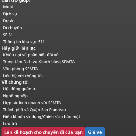
Cần trợ giúp?
Kết thúc nội dung trang.
Phần còn lại
của trang này được lặp lại trên mọi
Muni
trang.
Quay lại đầu trang nội dung
Dịch vụ
chính
.
Dự án
Di chuyển
SF 311
Thông tin khu vực 511
Hãy giữ liên lạc
Khiếu nại về phân biệt đối xử
Trung tâm Dịch vụ Khách hàng SFMTA
Văn phòng SFMTA
Liên hệ với chúng tôi
Về chúng tôi
Hội đồng quản trị
Nghề nghiệp
Hợp tác kinh doanh với SFMTA
Thành phố và Quận San Francisco
Điều khoản sử dụng/Chính sách bảo mật
Lưu trữ
Lên kế hoạch cho chuyến đi của bạn
Giá vé