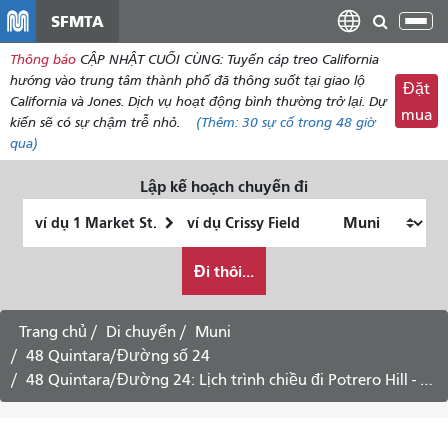
đến
SFMTA
Chu
nội
đổi
Thông báo
CẬP NHẬT CUỐI CÙNG: Tuyến cáp treo California
dung
điề
hướng vào trung tâm thành phố đã thông suốt tại giao lộ
Đặt
hư
California và Jones. Dịch vụ hoạt động bình thường trở lại. Dự
mua
kiến ​​sẽ có sự chậm trễ nhỏ.
(Thêm:
30
sự cố trong 48 giờ
qua)
Lập kế hoạch chuyến đi
Vị
Địa
trí
điểm
Tôi
bắt
kết
Đi thôi...
muốn
đầu
thúc
đi
du
Trang chủ
Di chuyển
Muni
lịch
48 Quintara/Đường số 24
như
48 Quintara/Đường 24: Lịch trình chiều đi Potrero Hill - Dịch vụ các ngày trong tuần
thế
nào