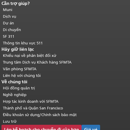
Cần trợ giúp?
Kết thúc nội dung trang.
Phần còn lại
của trang này được lặp lại trên mọi
Muni
trang.
Quay lại đầu trang nội dung
Dịch vụ
chính
.
Dự án
Di chuyển
SF 311
Thông tin khu vực 511
Hãy giữ liên lạc
Khiếu nại về phân biệt đối xử
Trung tâm Dịch vụ Khách hàng SFMTA
Văn phòng SFMTA
Liên hệ với chúng tôi
Về chúng tôi
Hội đồng quản trị
Nghề nghiệp
Hợp tác kinh doanh với SFMTA
Thành phố và Quận San Francisco
Điều khoản sử dụng/Chính sách bảo mật
Lưu trữ
Lên kế hoạch cho chuyến đi của bạn
Giá vé