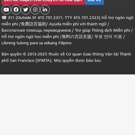





☎
311 (Outside SF 415.701.2311; TTY 415.701.2323) Hỗ trợ ngôn ngữ
miễn phí /
免費語言協助
/
Ayuda miễn phí với thành ngữ
/
Бесплатная помощь переводчиков
/
Trợ giúp Thông dịch Miễn phí
/
Hỗ trợ ngôn ngữ học
miễn phí
/
無料の言語支援
/
무료 언어 지원
/
Libreng tulong para sa wikang Filipino
Bản quyền © 2013-2025 thuộc về Cơ quan Giao thông Vận tải Thành
phố San Francisco (SFMTA). Mọi quyền được bảo lưu.