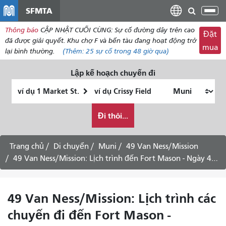
đến
SFMTA
Chu
nội
đổi
Thông báo
CẬP NHẬT CUỐI CÙNG: Sự cố đường dây trên cao
dung
Đặt
điề
đã được giải quyết. Khu chợ F và bến tàu đang hoạt động trở
mua
hư
lại bình thường.
(Thêm:
25 sự cố
trong 48 giờ qua)
Lập kế hoạch chuyến đi
Vị
Địa
trí
điểm
Tôi
bắt
kết
Đi thôi...
muốn
đầu
thúc
đi
du
Trang chủ
Di chuyển
Muni
49 Van Ness/Mission
lịch
49 Van Ness/Mission: Lịch trình đến Fort Mason - Ngày 4 tháng 8 năm 2026
như
thế
nào
49 Van Ness/Mission: Lịch trình các
chuyến đi đến Fort Mason -