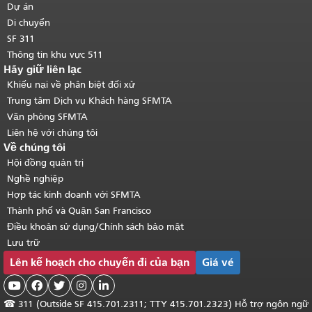
chính
.
Dự án
Di chuyển
SF 311
Thông tin khu vực 511
Hãy giữ liên lạc
Khiếu nại về phân biệt đối xử
Trung tâm Dịch vụ Khách hàng SFMTA
Văn phòng SFMTA
Liên hệ với chúng tôi
Về chúng tôi
Hội đồng quản trị
Nghề nghiệp
Hợp tác kinh doanh với SFMTA
Thành phố và Quận San Francisco
Điều khoản sử dụng/Chính sách bảo mật
Lưu trữ
Lên kế hoạch cho chuyến đi của bạn
Giá vé





☎
311 (Outside SF 415.701.2311; TTY 415.701.2323) Hỗ trợ ngôn ngữ