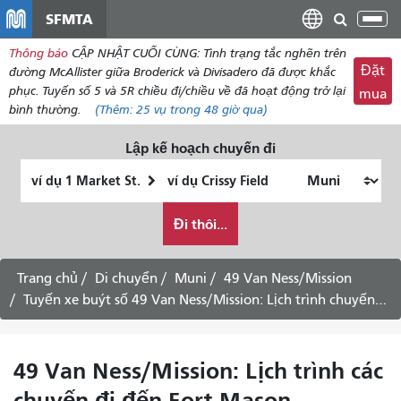
đến
SFMTA
Chu
nội
đổi
Thông báo
CẬP NHẬT CUỐI CÙNG: Tình trạng tắc nghẽn trên
dung
điề
Đặt
đường McAllister giữa Broderick và Divisadero đã được khắc
hư
phục. Tuyến số 5 và 5R chiều đi/chiều về đã hoạt động trở lại
mua
bình thường.
(Thêm:
25 vụ
trong 48 giờ qua)
Lập kế hoạch chuyến đi
Vị
Địa
trí
điểm
Tôi
bắt
kết
Đi thôi...
muốn
đầu
thúc
đi
du
Trang chủ
Di chuyển
Muni
49 Van Ness/Mission
lịch
Tuyến xe buýt số 49 Van Ness/Mission: Lịch trình chuyến đi đến City College - ngày 17 tháng 8 năm 2026
như
thế
nào
49 Van Ness/Mission: Lịch trình các
chuyến đi đến Fort Mason -