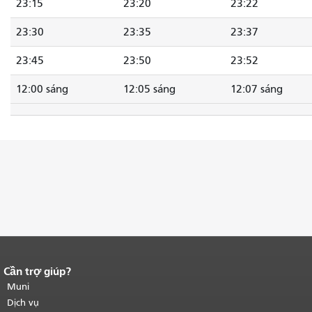
23:15
23:20
23:22
23:30
23:35
23:37
23:45
23:50
23:52
12:00 sáng
12:05 sáng
12:07 sáng
Cần trợ giúp?
Kết thúc nội dung trang.
Phần còn lại
của trang này được lặp lại trên mọi
Muni
trang.
Quay lại đầu trang nội dung
Dịch vụ