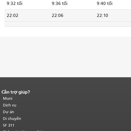
9:32 tối
9:36 tối
9:40 tối
22:02
22:06
22:10
Cần trợ giúp?
Kết thúc nội dung trang.
Phần còn lại
của trang này được lặp lại trên mọi
Muni
trang.
Quay lại đầu trang nội dung
Dịch vụ
chính
.
Dự án
Di chuyển
SF 311