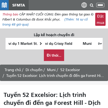
đến
SFMTA
Chu
nội
đổi
Thông báo
CẬP NHẬT CUỐI CÙNG: Đèn giao thông tại giao lộ
dung
Đặt
điề
Filbert & Columbus đã được khắc phục.
(Thêm:
16 sự
cố
mua
hư
trong 48 giờ qua)
Lập kế hoạch chuyến đi
Vị
Địa
trí
điểm
Tôi
bắt
kết
Đi thôi...
muốn
đầu
thúc
đi
du
Trang chủ
Di chuyển
Muni
52 Excelsior
lịch
Tuyến 52 Excelsior: Lịch trình chuyến đi đến ga Forest Hill - Dịch vụ ngày thứ Bảy
như
thế
nào
Tuyến 52 Excelsior: Lịch trình
chuyến đi đến ga Forest Hill - Dịch