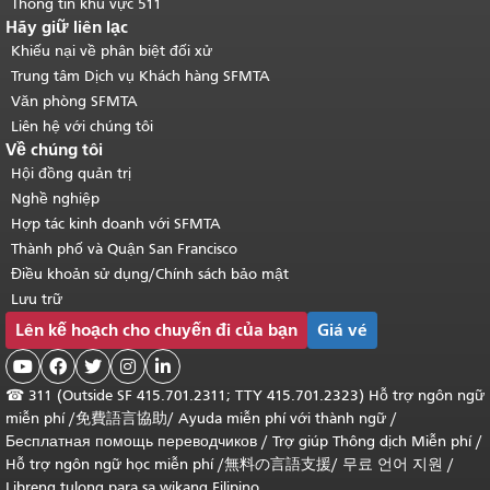
Thông tin khu vực 511
Hãy giữ liên lạc
Khiếu nại về phân biệt đối xử
Trung tâm Dịch vụ Khách hàng SFMTA
Văn phòng SFMTA
Liên hệ với chúng tôi
Về chúng tôi
Hội đồng quản trị
Nghề nghiệp
Hợp tác kinh doanh với SFMTA
Thành phố và Quận San Francisco
Điều khoản sử dụng/Chính sách bảo mật
Lưu trữ
Lên kế hoạch cho chuyến đi của bạn
Giá vé





☎
311 (Outside SF 415.701.2311; TTY 415.701.2323) Hỗ trợ ngôn ngữ
miễn phí /
免費語言協助
/
Ayuda miễn phí với thành ngữ
/
Бесплатная помощь переводчиков
/
Trợ giúp Thông dịch Miễn phí
/
Hỗ trợ ngôn ngữ học
miễn phí
/
無料の言語支援
/
무료 언어 지원
/
Libreng tulong para sa wikang Filipino