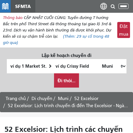
đến
SFMTA
Chu
nội
đổi
Thông báo
CẬP NHẬT CUỐI CÙNG: Tuyến đường T hướng
dung
điề
Bắc trên phố Third Street đã thông thoáng tại giao lộ 3rd &
Đặt
hư
23rd. Dịch vụ vận hành bình thường đã được khôi phục. Dự
mua
kiến ​​sẽ có sự chậm trễ còn lại.
(Thêm:
29
sự cố trong 48
giờ qua)
Lập kế hoạch chuyến đi
Vị
Địa
trí
điểm
Tôi
bắt
kết
Đi thôi...
muốn
đầu
thúc
đi
du
Trang chủ
Di chuyển
Muni
52 Excelsior
lịch
52 Excelsior: Lịch trình chuyến đi đến The Excelsior - Ngày 14 tháng 8 năm 2026
như
thế
nào
52 Excelsior: Lịch trình các chuyến