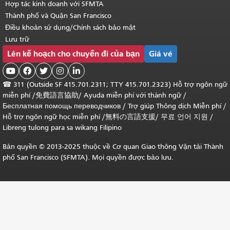
Hợp tác kinh doanh với SFMTA
Thành phố và Quận San Francisco
Điều khoản sử dụng/Chính sách bảo mật
Lưu trữ
Lên kế hoạch cho chuyến đi của bạn
Giá vé





☎
311 (Outside SF 415.701.2311; TTY 415.701.2323) Hỗ trợ ngôn ngữ
miễn phí /
免費語言協助
/
Ayuda miễn phí với thành ngữ
/
Бесплатная помощь переводчиков
/
Trợ giúp Thông dịch Miễn phí
/
Hỗ trợ ngôn ngữ học
miễn phí
/
無料の言語支援
/
무료 언어 지원
/
Libreng tulong para sa wikang Filipino
Bản quyền © 2013-2025 thuộc về Cơ quan Giao thông Vận tải Thành
phố San Francisco (SFMTA). Mọi quyền được bảo lưu.