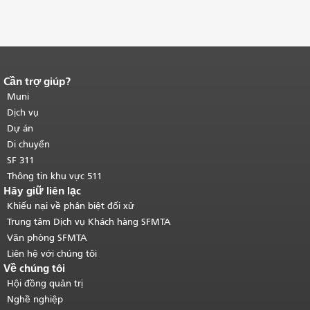
Cần trợ giúp?
Kết thúc nội dung trang.
Phần còn lại
của trang này được lặp lại trên mọi
Muni
trang.
Quay lại đầu trang nội dung
Dịch vụ
chính
.
Dự án
Di chuyển
SF 311
Thông tin khu vực 511
Hãy giữ liên lạc
Khiếu nại về phân biệt đối xử
Trung tâm Dịch vụ Khách hàng SFMTA
Văn phòng SFMTA
Liên hệ với chúng tôi
Về chúng tôi
Hội đồng quản trị
Nghề nghiệp