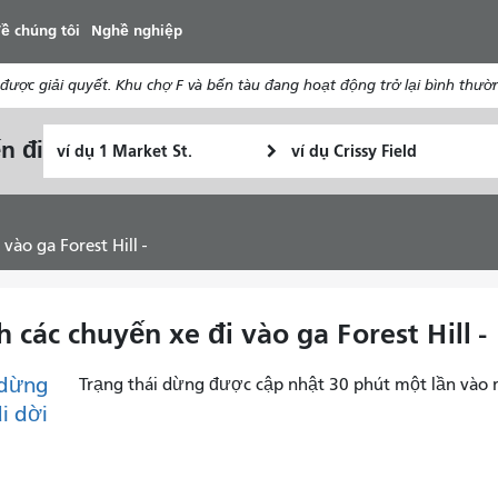
đến
ề chúng tôi
Nghề nghiệp
nội
dung
ợc giải quyết. Khu chợ F và bến tàu đang hoạt động trở lại bình thườ
Vị
Địa
n đi
Tôi
trí
điểm
muốn
bắt
kết
đi
đầu
thúc
du
vào ga Forest Hill -
lịch
như
thế
h các chuyến xe đi vào ga Forest Hill -
nào
dừng
Trạng thái dừng được cập nhật 30 phút một lần vào 
di dời