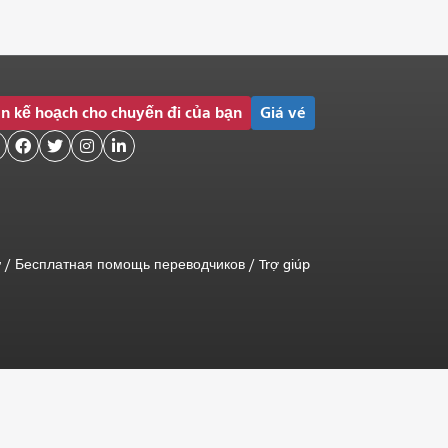
n kế hoạch cho chuyến đi của bạn
Giá vé




ữ
/
Бесплатная помощь переводчиков
/
Trợ giúp