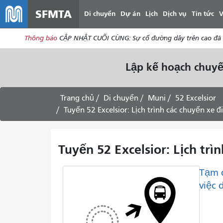
SFMTA
Di chuyển
Dự án
Lịch
Dịch vụ
Tin tức
V
Thông báo
CẬP NHẬT CUỐI CÙNG: Sự cố đường dây trên cao đã đư
Lập kế hoạch chuyế
Trang chủ
Di chuyển
Muni
52 Excelsior
Tuyến 52 Excelsior: Lịch trình các chuyến xe đi 
Tuyến 52 Excelsior: Lịch trìn
Tạm 
việc 