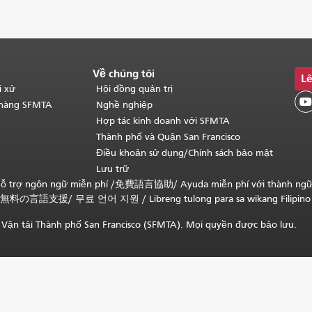
Về chúng tôi
Lê
i xử
Hội đồng quản trị

 hàng SFMTA
Nghề nghiệp
Hợp tác kinh doanh với SFMTA
Thành phố và Quận San Francisco
Điều khoản sử dụng/Chính sách bảo mật
Lưu trữ
ỗ trợ ngôn ngữ miễn phí /
免費語言協助
/
Ayuda miễn phí với thành ng
無料の言語支援
/
무료 언어 지원
/
Libreng tulong para sa wikang Filipino
Vận tải Thành phố San Francisco (SFMTA). Mọi quyền được bảo lưu.