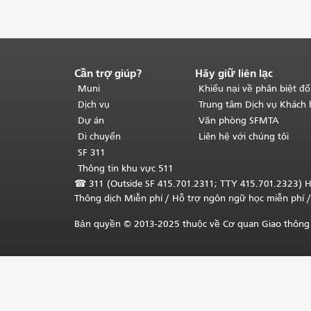
Cần trợ giúp?
Hãy giữ liên lạc
Kết
thúc
Muni
Khiếu nại về phân biệt đố
nội
Dịch vụ
Trung tâm Dịch vụ Khách
dung
Dự án
Văn phòng SFMTA
trang.
Phần
Di chuyển
Liên hệ với chúng tôi
còn
SF 311
lại
Thông tin khu vực 511
của
☎
311 (Outside SF 415.701.2311; TTY 415.701.2323) H
trang
Thông dịch Miễn phí
/ Hỗ trợ ngôn ngữ học
miễn phí
/
này
được
Bản quyền © 2013-2025 thuộc về Cơ quan Giao thông 
lặp
lại
trên
mọi
trang.
Quay