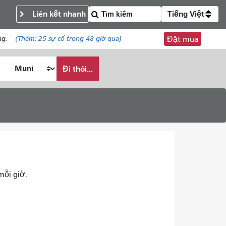
Liên kết nhanh
Tiếng Việt
ng.
(Thêm:
25 sự cố
trong 48 giờ qua)
Đặt mua
Đi thôi...
mỗi giờ.