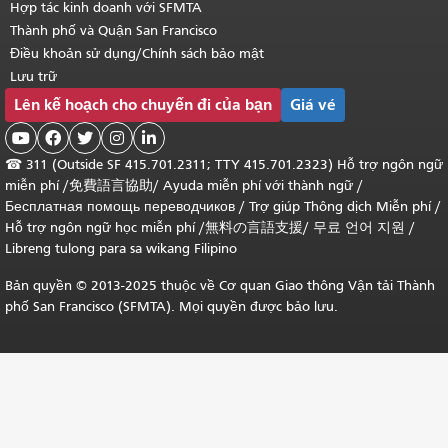
Hợp tác kinh doanh với SFMTA
Thành phố và Quận San Francisco
Điều khoản sử dụng/Chính sách bảo mật
Lưu trữ
Lên kế hoạch cho chuyến đi của bạn
Giá vé





☎
311 (Outside SF 415.701.2311; TTY 415.701.2323) Hỗ trợ ngôn ngữ
miễn phí /
免費語言協助
/
Ayuda miễn phí với thành ngữ
/
Бесплатная помощь переводчиков
/
Trợ giúp Thông dịch Miễn phí
/
Hỗ trợ ngôn ngữ học
miễn phí
/
無料の言語支援
/
무료 언어 지원
/
Libreng tulong para sa wikang Filipino
Bản quyền © 2013-2025 thuộc về Cơ quan Giao thông Vận tải Thành
phố San Francisco (SFMTA). Mọi quyền được bảo lưu.