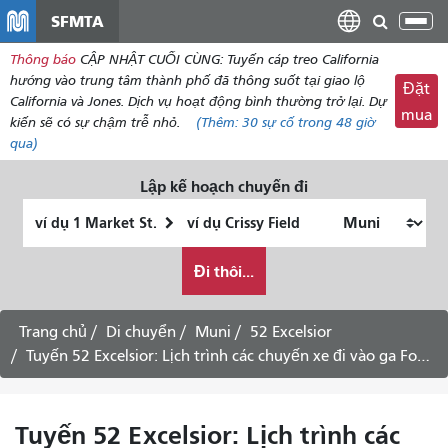
đến
SFMTA
Chu
nội
đổi
Thông báo
CẬP NHẬT CUỐI CÙNG: Tuyến cáp treo California
dung
điề
hướng vào trung tâm thành phố đã thông suốt tại giao lộ
Đặt
hư
California và Jones. Dịch vụ hoạt động bình thường trở lại. Dự
mua
kiến ​​sẽ có sự chậm trễ nhỏ.
(Thêm:
30
sự cố trong 48 giờ
qua)
Lập kế hoạch chuyến đi
Vị
Địa
trí
điểm
Tôi
bắt
kết
Đi thôi...
muốn
đầu
thúc
đi
du
Trang chủ
Di chuyển
Muni
52 Excelsior
lịch
Tuyến 52 Excelsior: Lịch trình các chuyến xe đi vào ga Forest Hill -
như
thế
nào
Tuyến 52 Excelsior: Lịch trình các