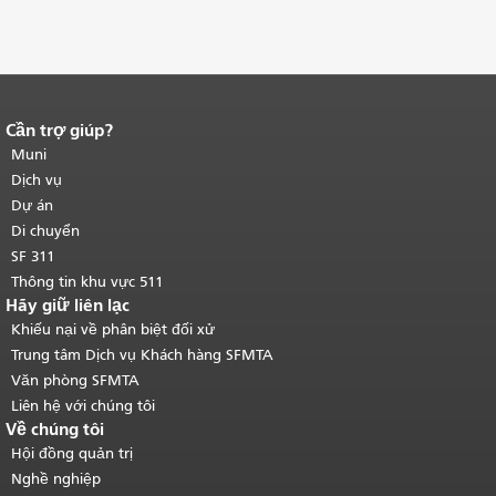
Cần trợ giúp?
Kết thúc nội dung trang.
Phần còn lại
của trang này được lặp lại trên mọi
Muni
trang.
Quay lại đầu trang nội dung
Dịch vụ
chính
.
Dự án
Di chuyển
SF 311
Thông tin khu vực 511
Hãy giữ liên lạc
Khiếu nại về phân biệt đối xử
Trung tâm Dịch vụ Khách hàng SFMTA
Văn phòng SFMTA
Liên hệ với chúng tôi
Về chúng tôi
Hội đồng quản trị
Nghề nghiệp