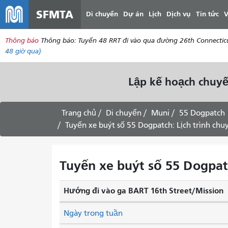
SFMTA
Di chuyển
Dự án
Lịch
Dịch vụ
Tin tức
V
Thông báo
Thông báo: Tuyến 48 RRT đi vào qua đường 26th Connecticu
48 giờ qua)
Lập kế hoạch chuyế
Trang chủ
Di chuyển
Muni
55 Dogpatch
Tuyến xe buýt số 55 Dogpatch: Lịch trình ch
Tuyến xe buýt số 55 Dogpatc
Hướng đi vào ga BART 16th Street/Mission
Ngày trong tuần