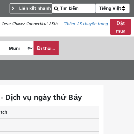
Liên kết nhanh
Tiếng Việt
Đặt
 Cesar Chavez Connecticut 25th.
(Thêm:
25 chuyến
trong
mua
Đi thôi...
 - Dịch vụ ngày thứ Bảy
tch