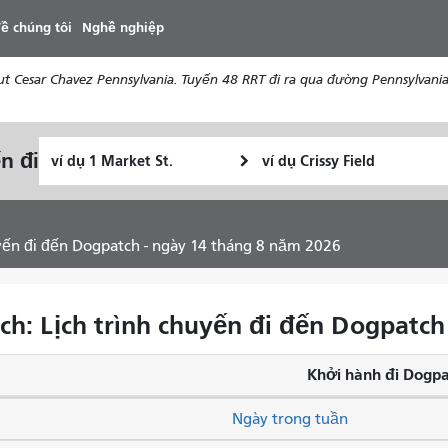
đến
ề chúng tôi
Nghề nghiệp
nội
dung
t Cesar Chavez Pennsylvania. Tuyến 48 RRT đi ra qua đường Pennsylvania
Vị
Địa
n đi
Tôi
trí
điểm
muốn
bắt
kết
đi
đầu
thúc
du
uyến đi đến Dogpatch - ngày 14 tháng 8 năm 2026
lịch
như
thế
h: Lịch trình chuyến đi đến Dogpatch
nào
Khởi hành đi Dogpa
Ngày trong tuần