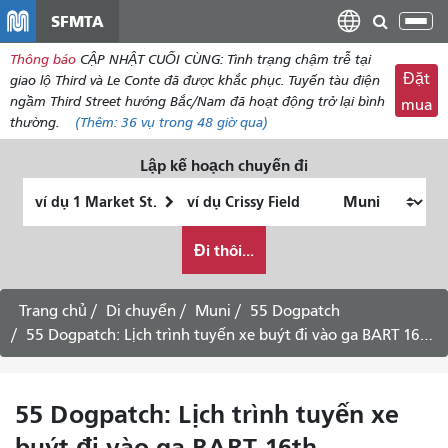
đến
SFMTA
Chu
nội
đổi
Thông báo
CẬP NHẬT CUỐI CÙNG: Tình trạng chậm trễ tại
dung
điề
Đặt
giao lộ Third và Le Conte đã được khắc phục. Tuyến tàu điện
hư
ngầm Third Street hướng Bắc/Nam đã hoạt động trở lại bình
mua
thường.
(Thêm:
36 vụ
trong 48 giờ qua)
Lập kế hoạch chuyến đi
Vị
Địa
trí
điểm
Tôi
bắt
kết
Đi thôi...
muốn
đầu
thúc
đi
du
Trang chủ
Di chuyển
Muni
55 Dogpatch
lịch
55 Dogpatch: Lịch trình tuyến xe buýt đi vào ga BART 16th Street/Mission
như
thế
nào
55 Dogpatch: Lịch trình tuyến xe
buýt đi vào ga BART 16th