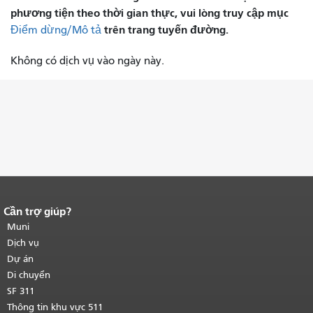
phương tiện theo thời gian thực, vui lòng truy cập mục
trên trang tuyến đường.
Điểm dừng/Mô tả
Không có dịch vụ vào ngày này.
Cần trợ giúp?
Kết thúc nội dung trang.
Phần còn lại
của trang này được lặp lại trên mọi
Muni
trang.
Quay lại đầu trang nội dung
Dịch vụ
chính
.
Dự án
Di chuyển
SF 311
Thông tin khu vực 511