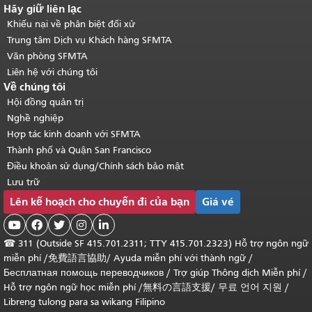
Hãy giữ liên lạc
Khiếu nại về phân biệt đối xử
Trung tâm Dịch vụ Khách hàng SFMTA
Văn phòng SFMTA
Liên hệ với chúng tôi
Về chúng tôi
Hội đồng quản trị
Nghề nghiệp
Hợp tác kinh doanh với SFMTA
Thành phố và Quận San Francisco
Điều khoản sử dụng/Chính sách bảo mật
Lưu trữ
Lên kế hoạch cho chuyến đi của bạn
Giá vé





☎
311 (Outside SF 415.701.2311; TTY 415.701.2323) Hỗ trợ ngôn ngữ
miễn phí /
免費語言協助
/
Ayuda miễn phí với thành ngữ
/
Бесплатная помощь переводчиков
/
Trợ giúp Thông dịch Miễn phí
/
Hỗ trợ ngôn ngữ học
miễn phí
/
無料の言語支援
/
무료 언어 지원
/
Libreng tulong para sa wikang Filipino