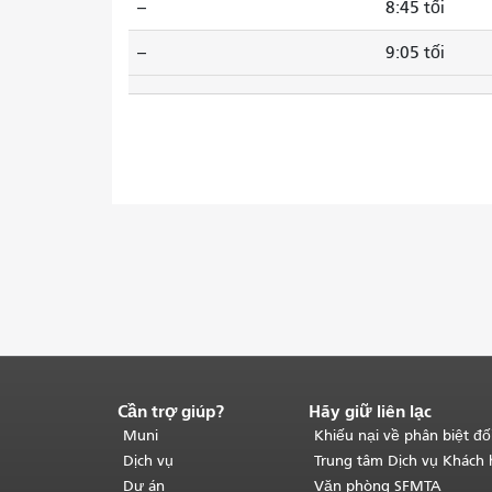
--
8:45 tối
--
9:05 tối
Cần trợ giúp?
Hãy giữ liên lạc
Kết
thúc
Muni
Khiếu nại về phân biệt đố
nội
Dịch vụ
Trung tâm Dịch vụ Khách
dung
Dự án
Văn phòng SFMTA