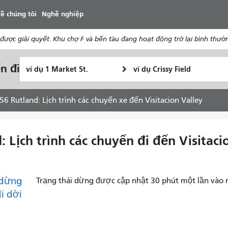
đến
ề chúng tôi
Nghề nghiệp
nội
dung
ợc giải quyết. Khu chợ F và bến tàu đang hoạt động trở lại bình thườ
Vị
Địa
n đi
Tôi
trí
điểm
muốn
bắt
kết
đi
đầu
thúc
56 Rutland: Lịch trình các chuyến xe đến Visitacion Valley
du
lịch
như
 Lịch trình các chuyến đi đến Visitaci
thế
nào
dừng
Trạng thái dừng được cập nhật 30 phút một lần vào 
di dời