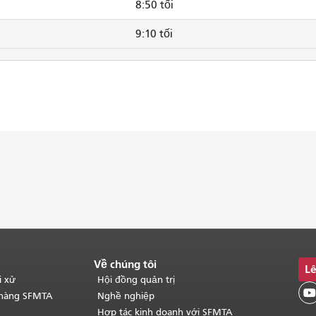
8:50 tối
9:10 tối
Về chúng tôi
Lê
i xử
Hội đồng quản trị

 hàng SFMTA
Nghề nghiệp
Hợp tác kinh doanh với SFMTA