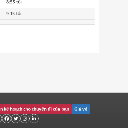
8:55 tối
9:15 tối
n kế hoạch cho chuyến đi của bạn
Giá vé



