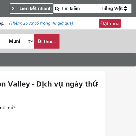
Liên kết nhanh
Tiếng Việt
ng.
(Thêm:
25 sự cố
trong 48 giờ qua)
Đặt mua
Đi thôi...
on Valley - Dịch vụ ngày thứ
mỗi giờ.