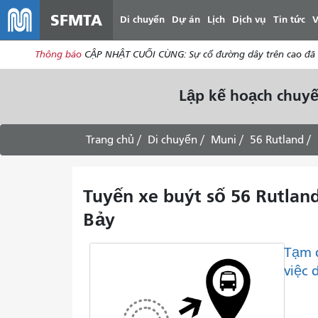
SFMTA
Di chuyển
Dự án
Lịch
Dịch vụ
Tin tức
V
Thông báo
CẬP NHẬT CUỐI CÙNG: Sự cố đường dây trên cao đã đư
Lập kế hoạch chuyế
Trang chủ
Di chuyển
Muni
56 Rutland
Tuyến xe buýt số 56 Rutland:
Bảy
Tạm 
việc 