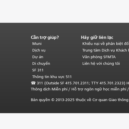
Cần trợ giúp?
Hãy giữ liên lạc
Kết
thúc
Muni
Khiếu nại về phân biệt đố
nội
Dịch vụ
Trung tâm Dịch vụ Khách
dung
Dự án
Văn phòng SFMTA
trang.
Phần
Di chuyển
Liên hệ với chúng tôi
còn
SF 311
lại
Thông tin khu vực 511
của
☎
311 (Outside SF 415.701.2311; TTY 415.701.2323) H
trang
Thông dịch Miễn phí
/ Hỗ trợ ngôn ngữ học
miễn phí
/
này
được
Bản quyền © 2013-2025 thuộc về Cơ quan Giao thông 
lặp
lại
trên
mọi
trang.