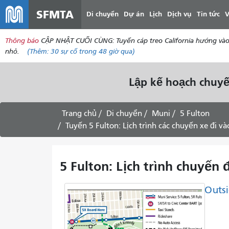
SFMTA
Di chuyển
Dự án
Lịch
Dịch vụ
Tin tức
V
Thông báo
CẬP NHẬT CUỐI CÙNG: Tuyến cáp treo California hướng vào tr
nhỏ.
(Thêm:
30
sự cố trong 48 giờ qua)
Lập kế hoạch chuyế
Trang chủ
Di chuyển
Muni
5 Fulton
Tuyến 5 Fulton: Lịch trình các chuyến xe đi v
5 Fulton: Lịch trình chuyến
Outsi