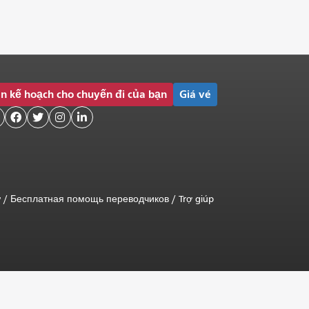
n kế hoạch cho chuyến đi của bạn
Giá vé




ữ
/
Бесплатная помощь переводчиков
/
Trợ giúp