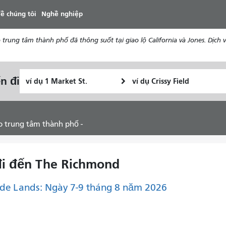
đến
ề chúng tôi
Nghề nghiệp
nội
dung
ung tâm thành phố đã thông suốt tại giao lộ California và Jones. Dịch vụ
Vị
Địa
n đi
Tôi
trí
điểm
muốn
bắt
kết
đi
đầu
thúc
du
ào trung tâm thành phố -
lịch
như
thế
 đi đến The Richmond
nào
de Lands: Ngày 7-9 tháng 8 năm 2026