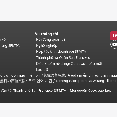
Về chúng tôi
Lê
i xử
Hội đồng quản trị

 hàng SFMTA
Nghề nghiệp
Hợp tác kinh doanh với SFMTA
Thành phố và Quận San Francisco
Điều khoản sử dụng/Chính sách bảo mật
Lưu trữ
ỗ trợ ngôn ngữ miễn phí /
免費語言協助
/
Ayuda miễn phí với thành ng
無料の言語支援
/
무료 언어 지원
/
Libreng tulong para sa wikang Filipino
Vận tải Thành phố San Francisco (SFMTA). Mọi quyền được bảo lưu.