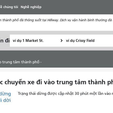
đến
ề chúng tôi
Nghề nghiệp
nội
dung
nh phố đã thông suốt tại Hillway. Dịch vụ vận hành bình thường đã đượ
Vị
Địa
n đi
Tôi
trí
điểm
muốn
bắt
kết
đi
đầu
thúc
du
ào trung tâm thành phố -
lịch
như
thế
ác chuyến xe đi vào trung tâm thành p
nào
dừng
Trạng thái dừng được cập nhật 30 phút một lần vào 
di dời