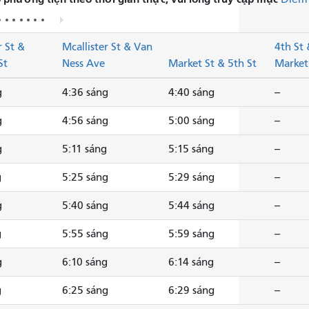
r St &
Mcallister St & Van
4th St 
St
Ness Ave
Market St & 5th St
Market
g
4:36 sáng
4:40 sáng
--
g
4:56 sáng
5:00 sáng
--
g
5:11 sáng
5:15 sáng
--
g
5:25 sáng
5:29 sáng
--
g
5:40 sáng
5:44 sáng
--
g
5:55 sáng
5:59 sáng
--
g
6:10 sáng
6:14 sáng
--
g
6:25 sáng
6:29 sáng
--