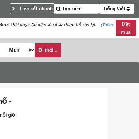
Liên kết nhanh
Tiếng Việt
Đặt
c khôi phục. Dự kiến ​​sẽ có sự chậm trễ còn lại.
(Thêm:
mua
Đi thôi...
hố -
mỗi giờ.