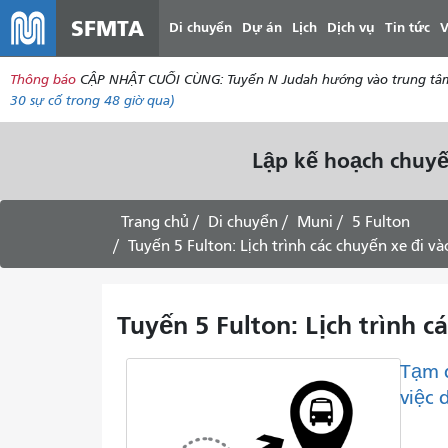
SFMTA
Di chuyển
Dự án
Lịch
Dịch vụ
Tin tức
V
Thông báo
CẬP NHẬT CUỐI CÙNG: Tuyến N Judah hướng vào trung tâm thà
30
sự cố trong 48 giờ qua)
Lập kế hoạch chuyế
Trang chủ
Di chuyển
Muni
5 Fulton
Tuyến 5 Fulton: Lịch trình các chuyến xe đi v
Tuyến 5 Fulton: Lịch trình c
Tạm 
việc 