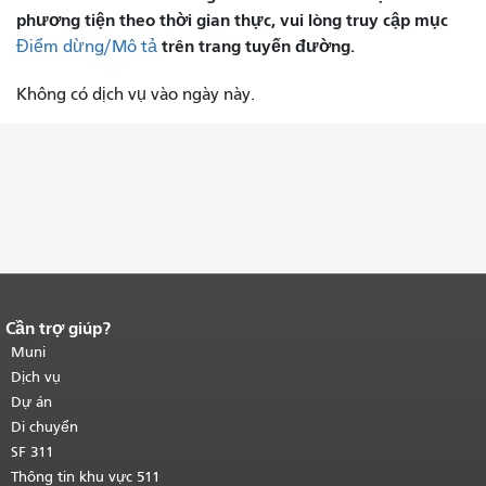
phương tiện theo thời gian thực, vui lòng truy cập mục
trên trang tuyến đường.
Điểm dừng/Mô tả
Không có dịch vụ vào ngày này.
Cần trợ giúp?
Kết thúc nội dung trang.
Phần còn lại
của trang này được lặp lại trên mọi
Muni
trang.
Quay lại đầu trang nội dung
Dịch vụ
chính
.
Dự án
Di chuyển
SF 311
Thông tin khu vực 511