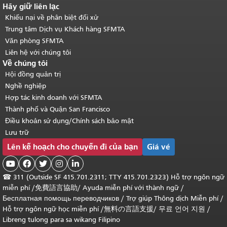
Hãy giữ liên lạc
Khiếu nại về phân biệt đối xử
Trung tâm Dịch vụ Khách hàng SFMTA
Văn phòng SFMTA
Liên hệ với chúng tôi
Về chúng tôi
Hội đồng quản trị
Nghề nghiệp
Hợp tác kinh doanh với SFMTA
Thành phố và Quận San Francisco
Điều khoản sử dụng/Chính sách bảo mật
Lưu trữ
Lên kế hoạch cho chuyến đi của bạn
Giá vé





☎
311 (Outside SF 415.701.2311; TTY 415.701.2323) Hỗ trợ ngôn ngữ
miễn phí /
免費語言協助
/
Ayuda miễn phí với thành ngữ
/
Бесплатная помощь переводчиков
/
Trợ giúp Thông dịch Miễn phí
/
Hỗ trợ ngôn ngữ học
miễn phí
/
無料の言語支援
/
무료 언어 지원
/
Libreng tulong para sa wikang Filipino