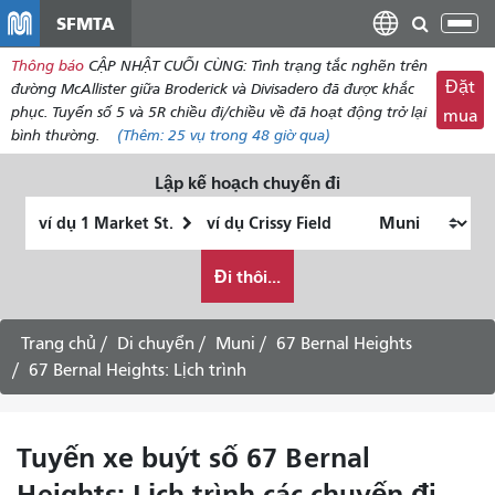
đến
SFMTA
Chu
nội
đổi
Thông báo
CẬP NHẬT CUỐI CÙNG: Tình trạng tắc nghẽn trên
dung
điề
Đặt
đường McAllister giữa Broderick và Divisadero đã được khắc
hư
phục. Tuyến số 5 và 5R chiều đi/chiều về đã hoạt động trở lại
mua
bình thường.
(Thêm:
25 vụ
trong 48 giờ qua)
Lập kế hoạch chuyến đi
Vị
Địa
trí
điểm
Tôi
bắt
kết
Đi thôi...
muốn
đầu
thúc
đi
du
Trang chủ
Di chuyển
Muni
67 Bernal Heights
lịch
67 Bernal Heights: Lịch trình
như
thế
nào
Tuyến xe buýt số 67 Bernal
Heights: Lịch trình các chuyến đi