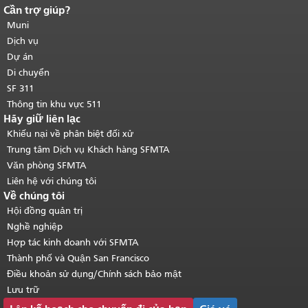
Cần trợ giúp?
Kết thúc nội dung trang.
Phần còn lại
của trang này được lặp lại trên mọi
Muni
trang.
Quay lại đầu trang nội dung
Dịch vụ
chính
.
Dự án
Di chuyển
SF 311
Thông tin khu vực 511
Hãy giữ liên lạc
Khiếu nại về phân biệt đối xử
Trung tâm Dịch vụ Khách hàng SFMTA
Văn phòng SFMTA
Liên hệ với chúng tôi
Về chúng tôi
Hội đồng quản trị
Nghề nghiệp
Hợp tác kinh doanh với SFMTA
Thành phố và Quận San Francisco
Điều khoản sử dụng/Chính sách bảo mật
Lưu trữ