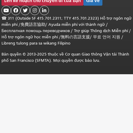
Lên kế hoạch cho chuyến đi của bạn
Giá vé





☎
311 (Outside SF 415.701.2311; TTY 415.701.2323) Hỗ trợ ngôn ngữ
miễn phí /
免費語言協助
/
Ayuda miễn phí với thành ngữ
/
Бесплатная помощь переводчиков
/
Trợ giúp Thông dịch Miễn phí
/
Hỗ trợ ngôn ngữ học
miễn phí
/
無料の言語支援
/
무료 언어 지원
/
Libreng tulong para sa wikang Filipino
Bản quyền © 2013-2025 thuộc về Cơ quan Giao thông Vận tải Thành
phố San Francisco (SFMTA). Mọi quyền được bảo lưu.