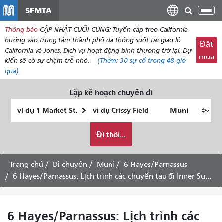
đến
SFMTA
Chu
nội
đổi
Thông báo
CẬP NHẬT CUỐI CÙNG: Tuyến cáp treo California
dung
điề
hướng vào trung tâm thành phố đã thông suốt tại giao lộ
Đặt
hư
California và Jones. Dịch vụ hoạt động bình thường trở lại. Dự
mua
kiến ​​sẽ có sự chậm trễ nhỏ.
(Thêm:
30
sự cố trong 48 giờ
qua)
Lập kế hoạch chuyến đi
Vị
Địa
trí
điểm
Tôi
bắt
kết
Đi thôi...
muốn
đầu
thúc
đi
du
Trang chủ
Di chuyển
Muni
6 Hayes/Parnassus
lịch
6 Hayes/Parnassus: Lịch trình các chuyến tàu đi Inner Sunset -
như
thế
nào
6 Hayes/Parnassus: Lịch trình các