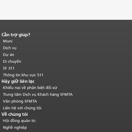
Cần trợ giúp?
Kết thúc nội dung trang.
Phần còn lại
của trang này được lặp lại trên mọi
Muni
trang.
Quay lại đầu trang nội dung
Dịch vụ
chính
.
Dự án
Di chuyển
SF 311
Thông tin khu vực 511
Hãy giữ liên lạc
Khiếu nại về phân biệt đối xử
Trung tâm Dịch vụ Khách hàng SFMTA
Văn phòng SFMTA
Liên hệ với chúng tôi
Về chúng tôi
Hội đồng quản trị
Nghề nghiệp