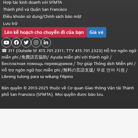
Hợp tác kinh doanh với SFMTA
Thành phố và Quận San Francisco
Điều khoản sử dụng/Chính sách bảo mật
Lưu trữ
Lên kế hoạch cho chuyến đi của bạn
Giá vé





☎
311 (Outside SF 415.701.2311; TTY 415.701.2323) Hỗ trợ ngôn ngữ
miễn phí /
免費語言協助
/
Ayuda miễn phí với thành ngữ
/
Бесплатная помощь переводчиков
/
Trợ giúp Thông dịch Miễn phí
/
Hỗ trợ ngôn ngữ học
miễn phí
/
無料の言語支援
/
무료 언어 지원
/
Libreng tulong para sa wikang Filipino
Bản quyền © 2013-2025 thuộc về Cơ quan Giao thông Vận tải Thành
phố San Francisco (SFMTA). Mọi quyền được bảo lưu.