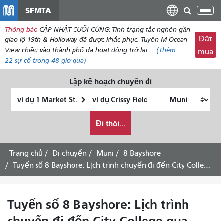
đến
SFMTA
Chu
nội
đổi
Thông báo
CẬP NHẬT CUỐI CÙNG: Tình trạng tắc nghẽn gần
dung
điề
Đặt
giao lộ 19th & Holloway đã được khắc phục. Tuyến M Ocean
hư
View chiều vào thành phố đã hoạt động trở lại.
(Thêm:
mua
22
sự cố trong 48 giờ qua)
Lập kế hoạch chuyến đi
Vị
Địa
trí
điểm
Tôi
bắt
kết
Đi thôi...
muốn
đầu
thúc
đi
du
Trang chủ
Di chuyển
Muni
8 Bayshore
lịch
Tuyến số 8 Bayshore: Lịch trình chuyến đi đến City College qua Visitacion Valley - Dịch vụ các ngày trong tuần
như
thế
nào
Tuyến số 8 Bayshore: Lịch trình
chuyến đi đến City College qua