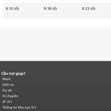
9:10 tối
9:18 tối
9:23 tối
Cần trợ giúp?
Kết thúc nội dung trang.
Phần còn lại
của trang này được lặp lại trên mọi
Muni
trang.
Quay lại đầu trang nội dung
Dịch vụ
chính
.
Dự án
Di chuyển
SF 311
Thông tin khu vực 511