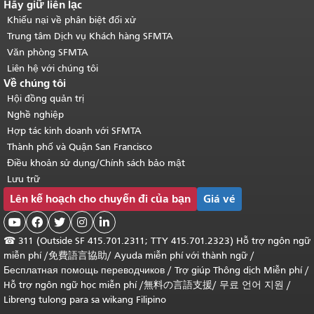
Hãy giữ liên lạc
Khiếu nại về phân biệt đối xử
Trung tâm Dịch vụ Khách hàng SFMTA
Văn phòng SFMTA
Liên hệ với chúng tôi
Về chúng tôi
Hội đồng quản trị
Nghề nghiệp
Hợp tác kinh doanh với SFMTA
Thành phố và Quận San Francisco
Điều khoản sử dụng/Chính sách bảo mật
Lưu trữ
Lên kế hoạch cho chuyến đi của bạn
Giá vé





☎
311 (Outside SF 415.701.2311; TTY 415.701.2323) Hỗ trợ ngôn ngữ
miễn phí /
免費語言協助
/
Ayuda miễn phí với thành ngữ
/
Бесплатная помощь переводчиков
/
Trợ giúp Thông dịch Miễn phí
/
Hỗ trợ ngôn ngữ học
miễn phí
/
無料の言語支援
/
무료 언어 지원
/
Libreng tulong para sa wikang Filipino