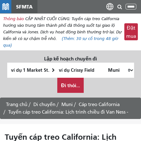
đến
SFMTA
Chu
nội
đổi
Thông báo
CẬP NHẬT CUỐI CÙNG: Tuyến cáp treo California
dung
điề
hướng vào trung tâm thành phố đã thông suốt tại giao lộ
Đặt
hư
California và Jones. Dịch vụ hoạt động bình thường trở lại. Dự
mua
kiến ​​sẽ có sự chậm trễ nhỏ.
(Thêm:
30
sự cố trong 48 giờ
qua)
Lập kế hoạch chuyến đi
Vị
Địa
trí
điểm
Tôi
bắt
kết
Đi thôi...
muốn
đầu
thúc
đi
du
Trang chủ
Di chuyển
Muni
Cáp treo California
lịch
Tuyến cáp treo California: Lịch trình chiều đi Van Ness -
như
thế
nào
Tuyến cáp treo California: Lịch