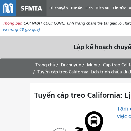
SFMTA
Di chuyển
Dự án
Lịch
Dịch vụ
Tin tức
V
Thông báo
CẬP NHẬT CUỐI CÙNG: Tình trạng chậm trễ tại giao lộ Thir
vụ
trong 48 giờ qua)
Lập kế hoạch chuyế
Trang chủ
Di chuyển
Muni
Cáp treo Calif
Tuyến cáp treo California: Lịch trình chiều đi
Tuyến cáp treo California: L
Tạm 
việc 