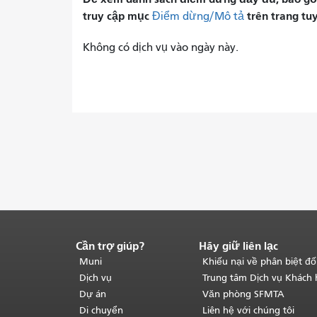
truy cập mục
trên trang tu
Điểm dừng/Mô tả
Không có dịch vụ vào ngày này.
Cần trợ giúp?
Hãy giữ liên lạc
Kết
thúc
Muni
Khiếu nại về phân biệt đố
nội
Dịch vụ
Trung tâm Dịch vụ Khách
dung
Dự án
Văn phòng SFMTA
trang.
Phần
Di chuyển
Liên hệ với chúng tôi