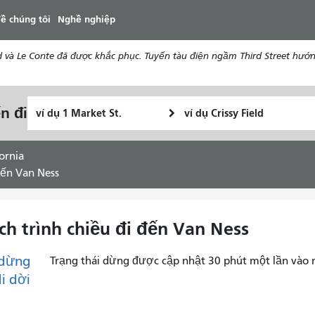
đến
ề chúng tôi
Nghề nghiệp
nội
dung
d và Le Conte đã được khắc phục. Tuyến tàu điện ngầm Third Street hướ
Vị
Địa
n đi
Tôi
trí
điểm
muốn
bắt
kết
đi
đầu
thúc
ornia
du
 đến Van Ness
lịch
như
thế
ịch trình chiều đi đến Van Ness
nào
dừng
Trạng thái dừng được cập nhật 30 phút một lần vào 
di dời