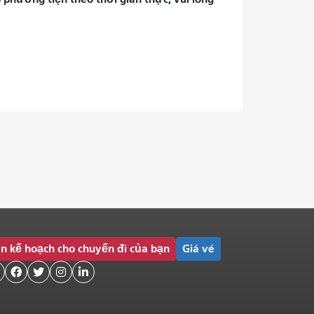
n kế hoạch cho chuyến đi của bạn
Giá vé



