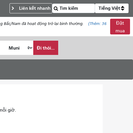
Liên kết nhanh
Tiếng Việt
Đặt
ng Bắc/Nam đã hoạt động trở lại bình thường.
(Thêm:
36
mua
Đi thôi...
mỗi giờ.