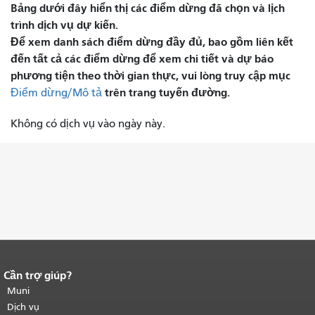
Bảng dưới đây hiển thị các điểm dừng đã chọn và lịch
trình dịch vụ dự kiến.
Để xem danh sách điểm dừng đầy đủ, bao gồm liên kết
đến tất cả các điểm dừng để xem chi tiết và dự báo
phương tiện theo thời gian thực, vui lòng truy cập mục
trên trang tuyến đường.
Điểm dừng/Mô tả
Không có dịch vụ vào ngày này.
Cần trợ giúp?
Kết thúc nội dung trang.
Phần còn lại
của trang này được lặp lại trên mọi
Muni
trang.
Quay lại đầu trang nội dung
Dịch vụ