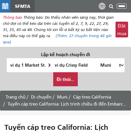
đến
SFMTA
Chu
nội
đổi
Thông báo
Thông báo: Do ​​thiếu nhân viên sáng nay, thời gian
dung
điề
chờ đợi có thể kéo dài trên các tuyến số 2, 7, 9, 22, 27, 29,
Đặt
hư
31, 35, 45 và 48. Chúng tôi xin lỗi vì bất kỳ sự bất tiện nào
mua
mà điều này có thể gây ra.
(Thêm:
27 chuyến
trong 48 giờ
qua)
Lập kế hoạch chuyến đi
Vị
Địa
trí
điểm
Tôi
bắt
kết
Đi thôi...
muốn
đầu
thúc
đi
du
Trang chủ
Di chuyển
Muni
Cáp treo California
lịch
Tuyến cáp treo California: Lịch trình chiều đi đến Embarcadero
như
thế
nào
Tuyến cáp treo California: Lịch