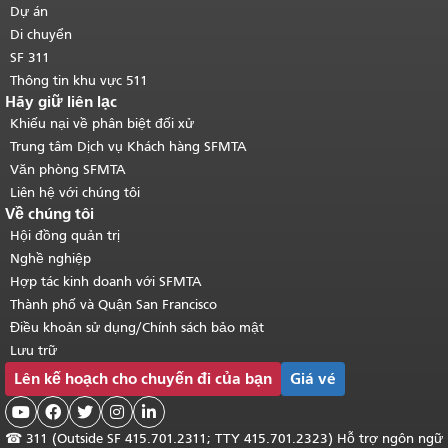
chính
.
Dự án
Di chuyển
SF 311
Thông tin khu vực 511
Hãy giữ liên lạc
Khiếu nại về phân biệt đối xử
Trung tâm Dịch vụ Khách hàng SFMTA
Văn phòng SFMTA
Liên hệ với chúng tôi
Về chúng tôi
Hội đồng quản trị
Nghề nghiệp
Hợp tác kinh doanh với SFMTA
Thành phố và Quận San Francisco
Điều khoản sử dụng/Chính sách bảo mật
Lưu trữ
Lên kế hoạch cho chuyến đi của bạn
Giá vé





☎
311 (Outside SF 415.701.2311; TTY 415.701.2323) Hỗ trợ ngôn ngữ