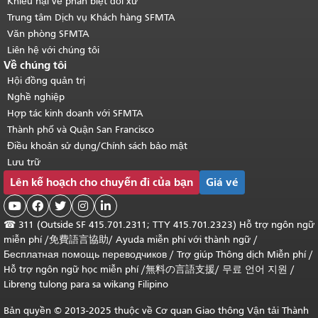
Khiếu nại về phân biệt đối xử
Trung tâm Dịch vụ Khách hàng SFMTA
Văn phòng SFMTA
Liên hệ với chúng tôi
Về chúng tôi
Hội đồng quản trị
Nghề nghiệp
Hợp tác kinh doanh với SFMTA
Thành phố và Quận San Francisco
Điều khoản sử dụng/Chính sách bảo mật
Lưu trữ
Lên kế hoạch cho chuyến đi của bạn
Giá vé





☎
311 (Outside SF 415.701.2311; TTY 415.701.2323) Hỗ trợ ngôn ngữ
miễn phí /
免費語言協助
/
Ayuda miễn phí với thành ngữ
/
Бесплатная помощь переводчиков
/
Trợ giúp Thông dịch Miễn phí
/
Hỗ trợ ngôn ngữ học
miễn phí
/
無料の言語支援
/
무료 언어 지원
/
Libreng tulong para sa wikang Filipino
Bản quyền © 2013-2025 thuộc về Cơ quan Giao thông Vận tải Thành