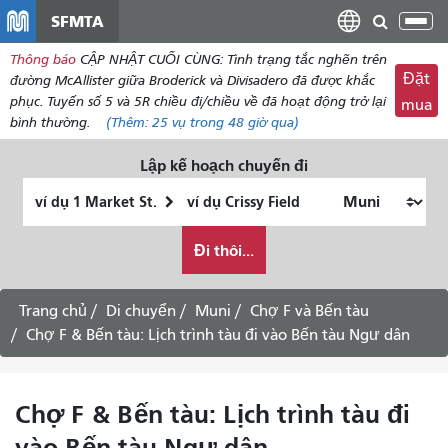
đến
SFMTA
Chu
nội
đổi
Thông báo
CẬP NHẬT CUỐI CÙNG: Tình trạng tắc nghẽn trên
dung
điề
Đặt
đường McAllister giữa Broderick và Divisadero đã được khắc
hư
phục. Tuyến số 5 và 5R chiều đi/chiều về đã hoạt động trở lại
mua
bình thường.
(Thêm:
25 vụ
trong 48 giờ qua)
Lập kế hoạch chuyến đi
Vị
Địa
trí
điểm
Tôi
bắt
kết
Đi thôi...
muốn
đầu
thúc
đi
du
Trang chủ
Di chuyển
Muni
Chợ F và Bến tàu
lịch
Chợ F & Bến tàu: Lịch trình tàu đi vào Bến tàu Ngư dân
như
thế
nào
Chợ F & Bến tàu: Lịch trình tàu đi
vào Bến tàu Ngư dân