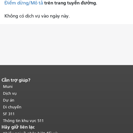
trên trang tuyến đường.
Điểm dừng/Mô tả
Không có dịch vụ vào ngày này.
Cần trợ giúp?
Kết thúc nội dung trang.
Phần còn lại
của trang này được lặp lại trên mọi
Muni
trang.
Quay lại đầu trang nội dung
Dịch vụ
chính
.
Dự án
Di chuyển
SF 311
Thông tin khu vực 511
Hãy giữ liên lạc