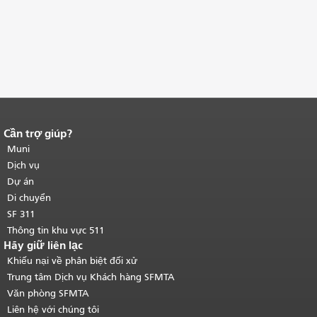
Cần trợ giúp?
Kết thúc nội dung trang.
Phần còn lại
của trang này được lặp lại trên mọi
Muni
trang.
Quay lại đầu trang nội dung
Dịch vụ
chính
.
Dự án
Di chuyển
SF 311
Thông tin khu vực 511
Hãy giữ liên lạc
Khiếu nại về phân biệt đối xử
Trung tâm Dịch vụ Khách hàng SFMTA
Văn phòng SFMTA
Liên hệ với chúng tôi