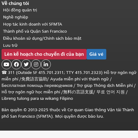
Về chúng tôi
Hội đồng quản trị
Nghề nghiệp
Hợp tác kinh doanh với SFMTA
Thành phố và Quận San Francisco
Điều khoản sử dụng/Chính sách bảo mật
Lưu trữ
Lên kế hoạch cho chuyến đi của bạn
Giá vé





☎
311 (Outside SF 415.701.2311; TTY 415.701.2323) Hỗ trợ ngôn ngữ
miễn phí /
免費語言協助
/
Ayuda miễn phí với thành ngữ
/
Бесплатная помощь переводчиков
/
Trợ giúp Thông dịch Miễn phí
/
Hỗ trợ ngôn ngữ học
miễn phí
/
無料の言語支援
/
무료 언어 지원
/
Libreng tulong para sa wikang Filipino
Bản quyền © 2013-2025 thuộc về Cơ quan Giao thông Vận tải Thành
phố San Francisco (SFMTA). Mọi quyền được bảo lưu.