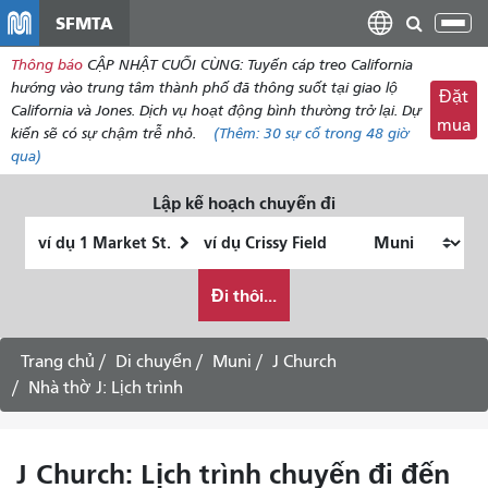
đến
SFMTA
Chu
nội
đổi
Thông báo
CẬP NHẬT CUỐI CÙNG: Tuyến cáp treo California
dung
điề
hướng vào trung tâm thành phố đã thông suốt tại giao lộ
Đặt
hư
California và Jones. Dịch vụ hoạt động bình thường trở lại. Dự
mua
kiến ​​sẽ có sự chậm trễ nhỏ.
(Thêm:
30
sự cố trong 48 giờ
qua)
Lập kế hoạch chuyến đi
Vị
Địa
trí
điểm
Tôi
bắt
kết
Đi thôi...
muốn
đầu
thúc
đi
du
Trang chủ
Di chuyển
Muni
J Church
lịch
Nhà thờ J: Lịch trình
như
thế
nào
J Church: Lịch trình chuyến đi đến