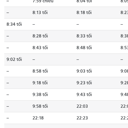
--
7:59 chiều
8:04 tối
8:0
--
8:13 tối
8:18 tối
8:2
8:34 tối
--
--
--
--
8:28 tối
8:33 tối
8:3
--
8:43 tối
8:48 tối
8:5
9:02 tối
--
--
--
--
8:58 tối
9:03 tối
9:0
--
9:18 tối
9:23 tối
9:2
--
9:38 tối
9:43 tối
9:4
--
9:58 tối
22:03
22:
--
22:18
22:23
22: