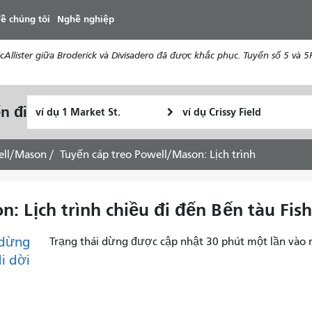
đến
ề chúng tôi
Nghề nghiệp
nội
dung
ister giữa Broderick và Divisadero đã được khắc phục. Tuyến số 5 và 5R 
Vị
Địa
n đi
Tôi
trí
điểm
muốn
bắt
kết
đi
đầu
thúc
ell/Mason
Tuyến cáp treo Powell/Mason: Lịch trình
du
lịch
như
: Lịch trình chiều đi đến Bến tàu Fis
thế
nào
dừng
Trạng thái dừng được cập nhật 30 phút một lần vào 
di dời