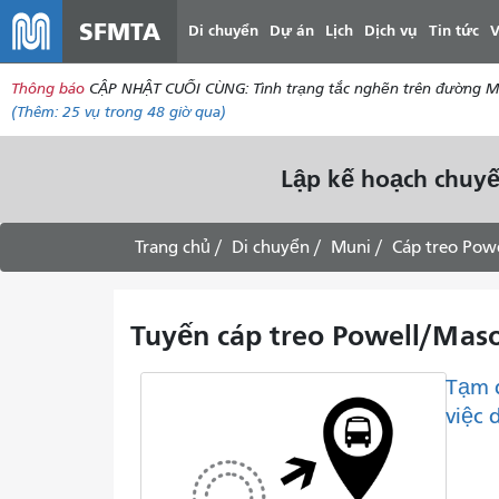
SFMTA
Di chuyển
Dự án
Lịch
Dịch vụ
Tin tức
V
Thông báo
CẬP NHẬT CUỐI CÙNG: Tình trạng tắc nghẽn trên đường McAll
(Thêm:
25 vụ
trong 48 giờ qua)
Lập kế hoạch chuyế
Trang chủ
Di chuyển
Muni
Cáp treo Pow
Tuyến cáp treo Powell/Mason
Tạm 
việc 