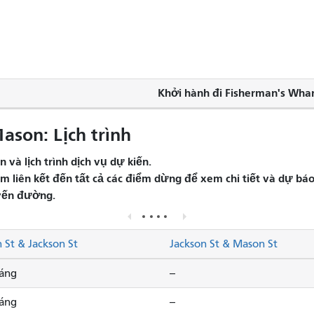
Khởi hành đi Fisherman's Whar
ason: Lịch trình
và lịch trình dịch vụ dự kiến.
liên kết đến tất cả các điểm dừng để xem chi tiết và dự báo 
yến đường.
 St & Jackson St
Jackson St & Mason St
sáng
--
sáng
--