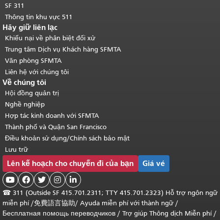
SF 311
Thông tin khu vực 511
Hãy giữ liên lạc
Khiếu nại về phân biệt đối xử
Trung tâm Dịch vụ Khách hàng SFMTA
Văn phòng SFMTA
Liên hệ với chúng tôi
Về chúng tôi
Hội đồng quản trị
Nghề nghiệp
Hợp tác kinh doanh với SFMTA
Thành phố và Quận San Francisco
Điều khoản sử dụng/Chính sách bảo mật
Lưu trữ
Lên kế hoạch cho chuyến đi của bạn
Giá vé





☎
311 (Outside SF 415.701.2311; TTY 415.701.2323) Hỗ trợ ngôn ngữ
miễn phí /
免費語言協助
/
Ayuda miễn phí với thành ngữ
/
Бесплатная помощь переводчиков
/
Trợ giúp Thông dịch Miễn phí
/