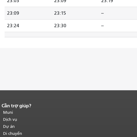
23:03
23:09
23:19
23:09
23:15
--
23:24
23:30
--
Cần trợ giúp?
Kết thúc nội dung trang.
Phần còn lại
của trang này được lặp lại trên mọi
Muni
trang.
Quay lại đầu trang nội dung
Dịch vụ
chính
.
Dự án
Di chuyển