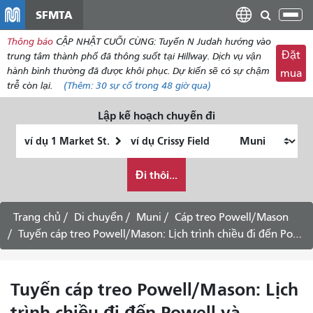
đến
SFMTA
Chu
nội
đổi
Thông báo
CẬP NHẬT CUỐI CÙNG: Tuyến N Judah hướng vào
dung
điề
Đặt
trung tâm thành phố đã thông suốt tại Hillway. Dịch vụ vận
hư
hành bình thường đã được khôi phục. Dự kiến ​​sẽ có sự chậm
mua
trễ còn lại.
(Thêm:
30
sự cố trong 48 giờ qua)
Lập kế hoạch chuyến đi
Vị
Địa
trí
điểm
Tôi
bắt
kết
Đi thôi...
muốn
đầu
thúc
đi
du
Trang chủ
Di chuyển
Muni
Cáp treo Powell/Mason
lịch
Tuyến cáp treo Powell/Mason: Lịch trình chiều đi đến Powell và Market -
như
thế
nào
Tuyến cáp treo Powell/Mason: Lịch
trình chiều đi đến Powell và