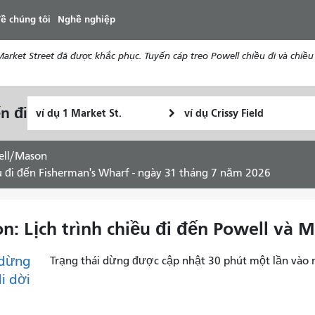
đến
ề chúng tôi
Nghề nghiệp
nội
dung
ket Street đã được khắc phục. Tuyến cáp treo Powell chiều đi và chiều 
Vị
Địa
n đi
Tôi
trí
điểm
muốn
bắt
kết
đi
đầu
thúc
ell/Mason
du
u đi đến Fisherman's Wharf - ngày 31 tháng 7 năm 2026
lịch
như
thế
: Lịch trình chiều đi đến Powell và 
nào
dừng
Trạng thái dừng được cập nhật 30 phút một lần vào 
di dời