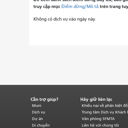
truy cập mục
trên trang tu
Điểm dừng/Mô tả
Không có dịch vụ vào ngày này.
Cần trợ giúp?
Hãy giữ liên lạc
Kết
thúc
Muni
Khiếu nại về phân biệt đố
nội
Dịch vụ
Trung tâm Dịch vụ Khách
dung
Dự án
Văn phòng SFMTA
trang.
Phần
Di chuyển
Liên hệ với chúng tôi