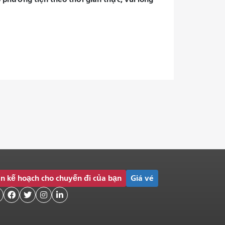
n kế hoạch cho chuyến đi của bạn
Giá vé



