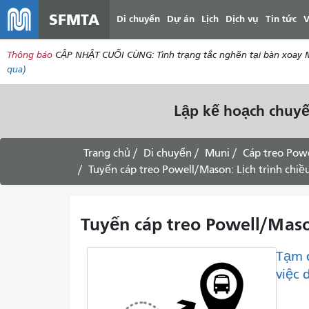
SFMTA
Di chuyển
Dự án
Lịch
Dịch vụ
Tin tức
V
Thông báo
CẬP NHẬT CUỐI CÙNG: Tình trạng tắc nghẽn tại bàn xoay Mar
qua)
Lập kế hoạch chuyế
Trang chủ
Di chuyển
Muni
Cáp treo Pow
Tuyến cáp treo Powell/Mason: Lịch trình chiề
Tuyến cáp treo Powell/Mason
Tạm 
việc 