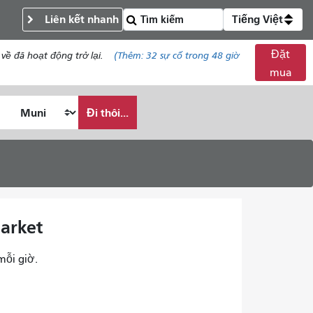
Liên kết nhanh
Tiếng Việt
Đặt
về đã hoạt động trở lại.
(Thêm:
32
sự cố trong 48 giờ
mua
Đi thôi...
Market
mỗi giờ.