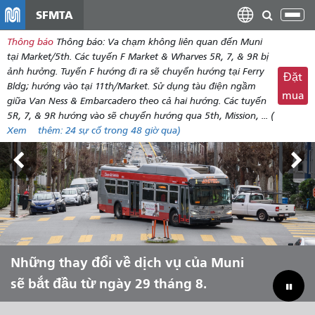
đến
SFMTA
Chu
nội
đổi
Thông báo
Thông báo: Va chạm không liên quan đến Muni
dung
điề
tại Market/5th. Các tuyến F Market & Wharves 5R, 7, & 9R bị
hư
ảnh hưởng. Tuyến F hướng đi ra sẽ chuyển hướng tại Ferry
Đặt
Bldg; hướng vào tại 11th/Market. Sử dụng tàu điện ngầm
mua
giữa Van Ness & Embarcadero theo cả hai hướng. Các tuyến
5R, 7, & 9R hướng vào sẽ chuyển hướng qua 5th, Mission, ... (
Xem
thêm:
24
sự cố trong 48 giờ qua)
Triển lãm Outside Lands, ngày 7-9
Những thay đổi về dịch vụ của Muni
Hãy để Muni đưa bạn trải nghiệm
Thu hẹp khoảng cách ngân sách để
tháng 8.
sẽ bắt đầu từ ngày 29 tháng 8.
mùa hè!
cứu Muni