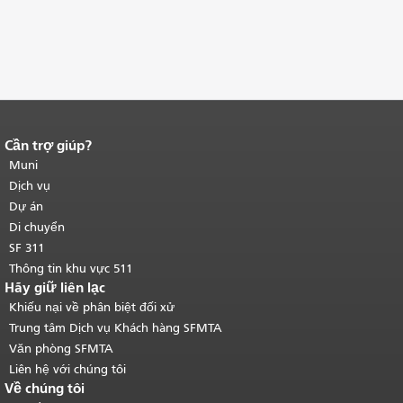
Cần trợ giúp?
Kết thúc nội dung trang.
Phần còn lại
của trang này được lặp lại trên mọi
Muni
trang.
Quay lại đầu trang nội dung
Dịch vụ
chính
.
Dự án
Di chuyển
SF 311
Thông tin khu vực 511
Hãy giữ liên lạc
Khiếu nại về phân biệt đối xử
Trung tâm Dịch vụ Khách hàng SFMTA
Văn phòng SFMTA
Liên hệ với chúng tôi
Về chúng tôi