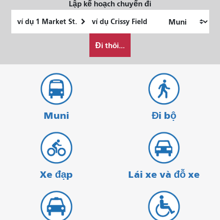
Lập kế hoạch chuyến đi
Vị
Địa
trí
điểm
Tôi
bắt
kết
Đi thôi...
muốn
đầu
thúc
đi
du
lịch
như
thế
Muni
Đi bộ
nào
Xe đạp
Lái xe và đỗ xe