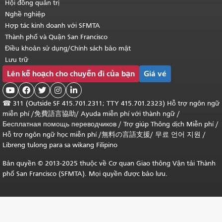
Hội đồng quản trị
Nghề nghiệp
Hợp tác kinh doanh với SFMTA
Thành phố và Quận San Francisco
Điều khoản sử dụng/Chính sách bảo mật
Lưu trữ
Lên kế hoạch cho chuyến đi của bạn
Giá vé





☎
311 (Outside SF 415.701.2311; TTY 415.701.2323) Hỗ trợ ngôn ngữ
miễn phí /
免費語言協助
/
Ayuda miễn phí với thành ngữ
/
Бесплатная помощь переводчиков
/
Trợ giúp Thông dịch Miễn phí
/
Hỗ trợ ngôn ngữ học
miễn phí
/
無料の言語支援
/
무료 언어 지원
/
Libreng tulong para sa wikang Filipino
Bản quyền © 2013-2025 thuộc về Cơ quan Giao thông Vận tải Thành
phố San Francisco (SFMTA). Mọi quyền được bảo lưu.