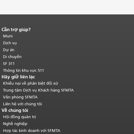
Cần trợ giúp?
Kết thúc nội dung trang.
Phần còn lại
của trang này được lặp lại trên mọi
Muni
trang.
Quay lại đầu trang nội dung
Dịch vụ
chính
.
Dự án
Di chuyển
SF 311
Thông tin khu vực 511
Hãy giữ liên lạc
Khiếu nại về phân biệt đối xử
Trung tâm Dịch vụ Khách hàng SFMTA
Văn phòng SFMTA
Liên hệ với chúng tôi
Về chúng tôi
Hội đồng quản trị
Nghề nghiệp
Hợp tác kinh doanh với SFMTA