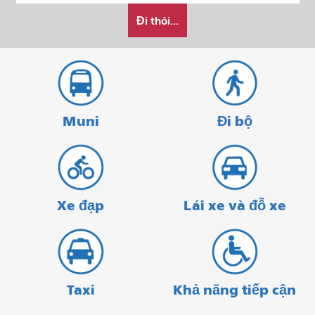
Tôi
bắt
kết
Đi thôi...
muốn
đầu
thúc
đi
du
lịch
như
thế
Muni
Đi bộ
nào
Xe đạp
Lái xe và đỗ xe
Taxi
Khả năng tiếp cận