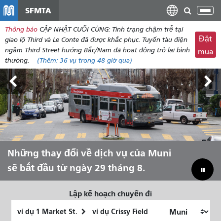
đến
SFMTA
Chu
nội
đổi
Thông báo
CẬP NHẬT CUỐI CÙNG: Tình trạng chậm trễ tại
dung
điề
Đặt
giao lộ Third và Le Conte đã được khắc phục. Tuyến tàu điện
hư
ngầm Third Street hướng Bắc/Nam đã hoạt động trở lại bình
mua
thường.
(Thêm:
36 vụ
trong 48 giờ qua)
Triển lãm Outside Lands, ngày 7-9
Những thay đổi về dịch vụ của Muni
Hãy để Muni đưa bạn trải nghiệm
Thu hẹp khoảng cách ngân sách để
tháng 8.
sẽ bắt đầu từ ngày 29 tháng 8.
mùa hè!
cứu Muni
Lập kế hoạch chuyến đi
Vị
Địa
trí
điểm