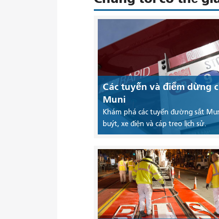
Các tuyến và điểm dừng 
Muni
Khám phá các tuyến đường sắt Mun
buýt, xe điện và cáp treo lịch sử.