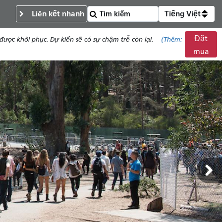
Liên kết nhanh
Tiếng Việt
Đặt
c khôi phục. Dự kiến ​​sẽ có sự chậm trễ còn lại.
(Thêm:
mua