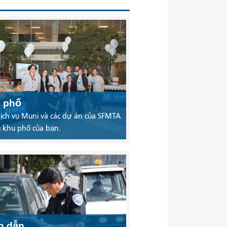
 phố
ịch vụ Muni và các dự án của SFMTA
 khu phố của bạn.
ch dẫn