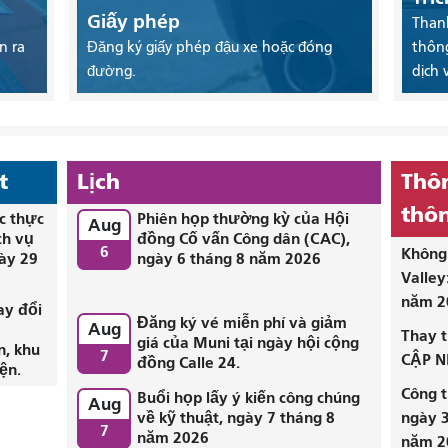
Giấy phép
Thanh
n ra
Đăng ký giấy phép đậu xe hoặc đóng
thông
đường.
dịch 
t
Lịch
Thôn
thôn
c thực
Phiên họp thường kỳ của Hội
Aug
ch vụ
đồng Cố vấn Công dân (CAC),
6
Không 
ày 29
ngày 6 tháng 8 năm 2026
Valley
năm 2
ay đổi
Đăng ký vé miễn phí và giảm
Aug
i
Thay t
giá của Muni tại ngày hội cộng
n, khu
7
CẬP N
đồng Calle 24.
ện.
Công t
Buổi họp lấy ý kiến ​​công chúng
Aug
về kỹ thuật, ngày 7 tháng 8
ngày 3
7
năm 2026
năm 2