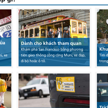
của
Dành cho khách tham quan
Khu
Khám phá San Francisco bằng phương
i, xe
tiện giao thông công cộng Muni, xe đạp,
Tìm d
đi bộ hoặc ô tô.
trong
Trí