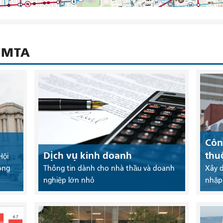
SFMTA
Côn
Dịch vụ kinh doanh
thu
Hội
ông
Thông tin dành cho nhà thầu và doanh
Xây 
nghiệp lớn nhỏ
nhập