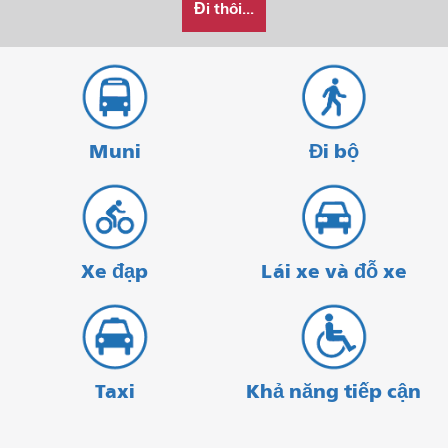
Đi thôi...
muốn
đầu
thúc
đi
du
lịch
như
thế
Muni
Đi bộ
nào
Xe đạp
Lái xe và đỗ xe
Taxi
Khả năng tiếp cận