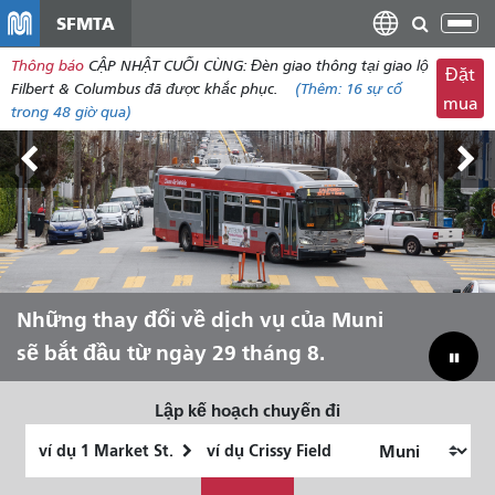
đến
SFMTA
Chu
nội
đổi
Thông báo
CẬP NHẬT CUỐI CÙNG: Đèn giao thông tại giao lộ
dung
Đặt
điề
Filbert & Columbus đã được khắc phục.
(Thêm:
16 sự
cố
mua
hư
trong 48 giờ qua)
Triển lãm Outside Lands, ngày 7-9
Những thay đổi về dịch vụ của Muni
Hãy để Muni đưa bạn trải nghiệm
Thu hẹp khoảng cách ngân sách để
tháng 8.
sẽ bắt đầu từ ngày 29 tháng 8.
mùa hè!
cứu Muni
Lập kế hoạch chuyến đi
Vị
Địa
trí
điểm
Tôi
bắt
kết