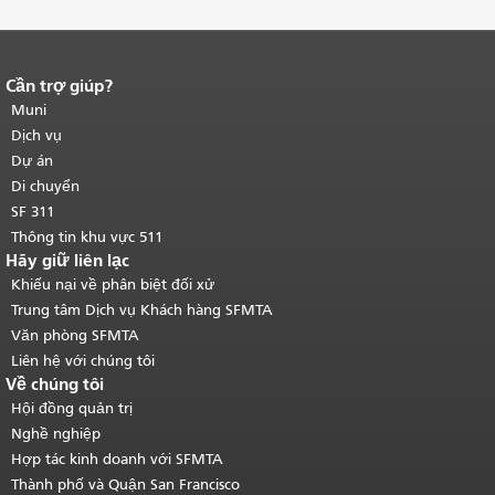
Cần trợ giúp?
Kết thúc nội dung trang.
Phần còn lại
của trang này được lặp lại trên mọi
Muni
trang.
Quay lại đầu trang nội dung
Dịch vụ
chính
.
Dự án
Di chuyển
SF 311
Thông tin khu vực 511
Hãy giữ liên lạc
Khiếu nại về phân biệt đối xử
Trung tâm Dịch vụ Khách hàng SFMTA
Văn phòng SFMTA
Liên hệ với chúng tôi
Về chúng tôi
Hội đồng quản trị
Nghề nghiệp
Hợp tác kinh doanh với SFMTA
Thành phố và Quận San Francisco